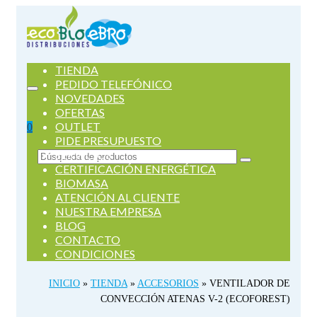
TIENDA
PEDIDO TELEFÓNICO
NOVEDADES
OFERTAS
OUTLET
0
PIDE PRESUPUESTO
SERVICIOS
Buscar
CERTIFICACIÓN ENERGÉTICA
por:
BIOMASA
ATENCIÓN AL CLIENTE
NUESTRA EMPRESA
BLOG
CONTACTO
CONDICIONES
INICIO
»
TIENDA
»
ACCESORIOS
»
VENTILADOR DE
CONVECCIÓN ATENAS V-2 (ECOFOREST)