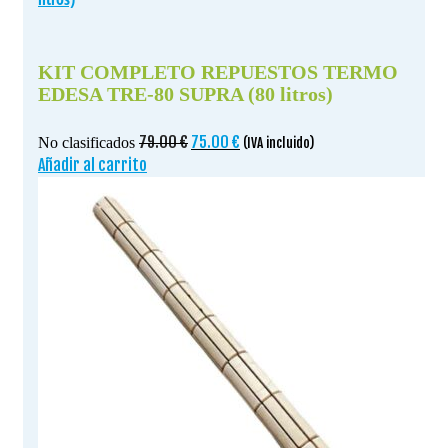
KIT COMPLETO REPUESTOS TERMO
EDESA TRE-80 SUPRA (80 litros)
El
El
79.00
€
75.00
€
No clasificados
(IVA incluido)
precio
precio
Añadir al carrito
original
actual
era:
es:
79.00 €.
75.00 €.