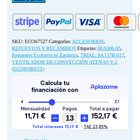
CONVECCIÓN
ATENAS
V-
2
(ECOFOREST)
cantidad
SKU:
ECO67527
Categorías:
ACCESORIOS
,
REPUESTOS Y RECAMBIOS
Etiquetas:
8FA686-S5
,
Repuestos Ecoforest en Zaragoza
,
TRIAL: 8A137B-017
,
VENTILADOR DE CONVECCIÓN ATENAS V-2
(ECOFOREST)