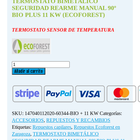
TERMOSTATO BIMETÁLICO
SEGURIDAD REARME MANUAL 90º
BIO PLUS 11 KW (ECOFOREST)
TERMOSTATO SENSOR DE TEMPERATURA
TERMOSTATO
BIMETÁLICO
Añadir al carrito
SEGURIDAD
REARME
MANUAL
90º
BIO
PLUS
SKU:
147040112020-60344-BIO + 11 KW
Categorías:
11
ACCESORIOS
,
REPUESTOS Y RECAMBIOS
KW
Etiquetas:
Repuestos capilares
,
Repuestos Ecoforest en
(ECOFOREST)
Zaragoza
,
TERMOSTATO BIMETÁLICO
cantidad