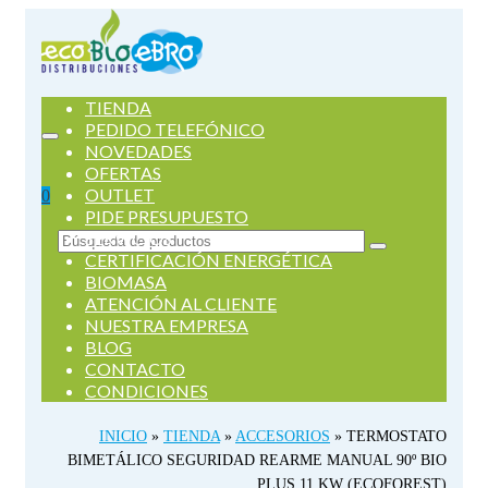
TIENDA
PEDIDO TELEFÓNICO
NOVEDADES
OFERTAS
OUTLET
0
PIDE PRESUPUESTO
SERVICIOS
Buscar
CERTIFICACIÓN ENERGÉTICA
por:
BIOMASA
ATENCIÓN AL CLIENTE
NUESTRA EMPRESA
BLOG
CONTACTO
CONDICIONES
INICIO
»
TIENDA
»
ACCESORIOS
»
TERMOSTATO
BIMETÁLICO SEGURIDAD REARME MANUAL 90º BIO
PLUS 11 KW (ECOFOREST)