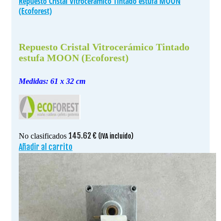
Repuesto Cristal Vitrocerámico Tintado estufa MOON
(Ecoforest)
Repuesto Cristal Vitrocerámico Tintado
estufa MOON (Ecoforest)
Medidas: 61 x 32 cm
145.62
€
No clasificados
(IVA incluido)
Añadir al carrito