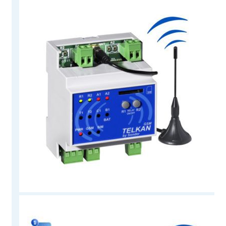
80.34 €.
74.59 €.