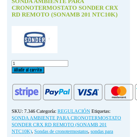
SONDA AMBIENTE PARA
CRONOTERMOSTATO SONDER CRX
RD REMOTO (SONAMB 201 NTC10K)
SONDA
AMBIENTE
Añadir al carrito
PARA
CRONOTERMOSTATO
SONDER
CRX
RD
REMOTO
SKU:
7.346
Categoría:
REGULACIÓN
Etiquetas:
(SONAMB
SONDA AMBIENTE PARA CRONOTERMOSTATO
201
SONDER CRX RD REMOTO (SONAMB 201
NTC10K)
NTC10K)
,
Sondas de cronotermostatos
,
sondas para
cantidad