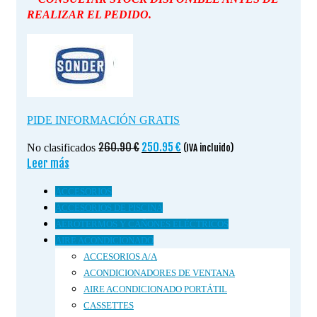
REALIZAR EL PEDIDO.
PIDE INFORMACIÓN GRATIS
El
El
260.90
€
250.95
€
No clasificados
(IVA incluido)
precio
precio
Leer más
original
actual
ACCESORIOS
era:
es:
260.90 €.
250.95 €.
ACCESORIOS DE PISCINA
AEROTERMOS Y CAÑONES ELÉCTRICOS
AIRE ACONDICIONADO
ACCESORIOS A/A
ACONDICIONADORES DE VENTANA
AIRE ACONDICIONADO PORTÁTIL
CASSETTES