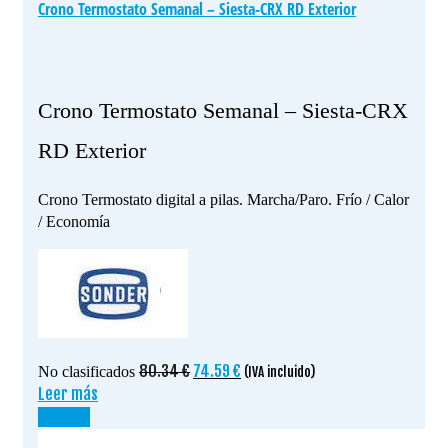
Crono Termostato Semanal – Siesta-CRX RD Exterior
Crono Termostato Semanal – Siesta-CRX
RD Exterior
Crono Termostato digital a pilas. Marcha/Paro. Frío / Calor
/ Economía
El
El
80.34
€
74.59
€
No clasificados
(IVA incluido)
precio
precio
Leer más
original
actual
¡OFERTA!
era:
es: