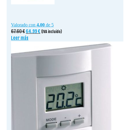
Valorado con
4.00
de 5
El
El
67.60
€
64.99
€
(IVA incluido)
precio
precio
Leer más
original
actual
era:
es:
67.60 €.
64.99 €.