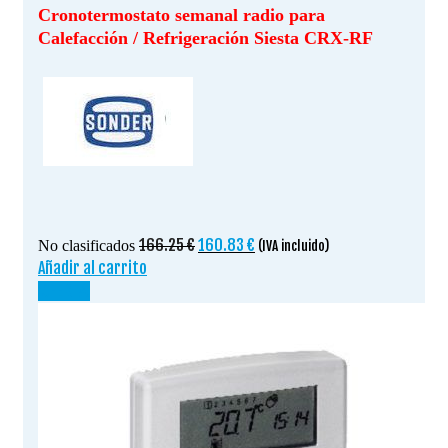
Cronotermostato semanal radio para
Calefacción / Refrigeración Siesta CRX-RF
El
El
166.25
€
160.83
€
No clasificados
(IVA incluido)
precio
precio
Añadir al carrito
original
actual
¡OFERTA!
era:
es:
166.25 €.
160.83 €.