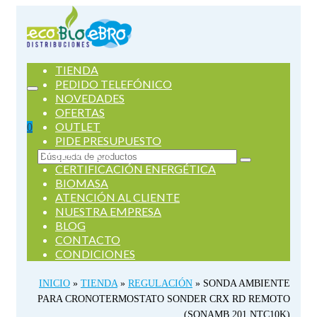
TIENDA
PEDIDO TELEFÓNICO
NOVEDADES
OFERTAS
OUTLET
0
PIDE PRESUPUESTO
SERVICIOS
Buscar
CERTIFICACIÓN ENERGÉTICA
por:
BIOMASA
ATENCIÓN AL CLIENTE
NUESTRA EMPRESA
BLOG
CONTACTO
CONDICIONES
INICIO
»
TIENDA
»
REGULACIÓN
»
SONDA AMBIENTE
PARA CRONOTERMOSTATO SONDER CRX RD REMOTO
(SONAMB 201 NTC10K)