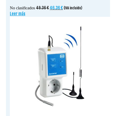
El
El
49.36
€
46.36
€
No clasificados
(IVA incluido)
precio
precio
Leer más
original
actual
era:
es:
49.36 €.
46.36 €.