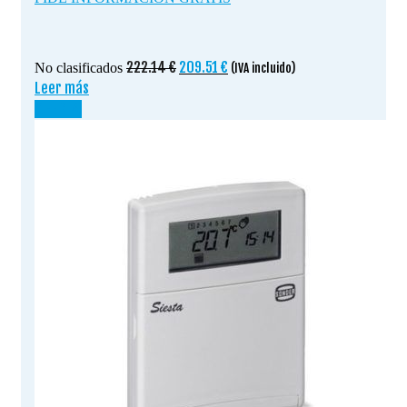
El
El
222.14
€
209.51
€
No clasificados
(IVA incluido)
precio
precio
Leer más
original
actual
¡OFERTA!
era:
es:
222.14 €.
209.51 €.