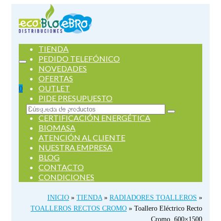
TIENDA
PEDIDO TELEFÓNICO
NOVEDADES
OFERTAS
OUTLET
0
PIDE PRESUPUESTO
SERVICIOS
Buscar
CERTIFICACIÓN ENERGÉTICA
por:
BIOMASA
ATENCIÓN AL CLIENTE
NUESTRA EMPRESA
BLOG
CONTACTO
CONDICIONES
INICIO
»
TIENDA
»
RADIADORES TOALLEROS
»
TOALLEROS RECTOS CROMO
»
Toallero Eléctrico Recto
Cromo, 600×1500