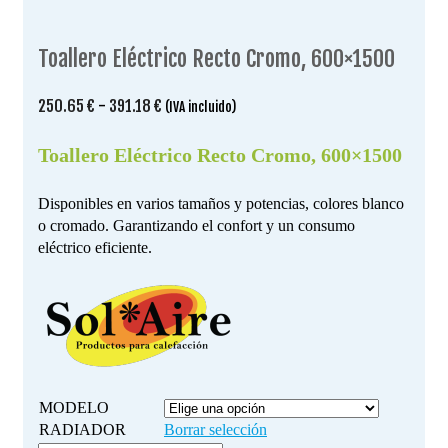
Toallero Eléctrico Recto Cromo, 600×1500
Rango
250.65
€
-
391.18
€
(IVA incluido)
de
precios:
Toallero Eléctrico Recto Cromo, 600×1500
desde
250.65 €
Disponibles en varios tamaños y potencias, colores blanco
hasta
o cromado. Garantizando el confort y un consumo
391.18 €
eléctrico eficiente.
MODELO
RADIADOR
Borrar selección