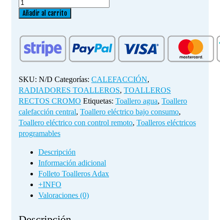
Toallero
Eléctrico
Añadir al carrito
Recto
Cromo,
600x1500
cantidad
SKU:
N/D
Categorías:
CALEFACCIÓN
,
RADIADORES TOALLEROS
,
TOALLEROS
RECTOS CROMO
Etiquetas:
Toallero agua
,
Toallero
calefacción central
,
Toallero eléctrico bajo consumo
,
Toallero eléctrico con control remoto
,
Toalleros eléctricos
programables
Descripción
Información adicional
Folleto Toalleros Adax
+INFO
Valoraciones (0)
Descripción