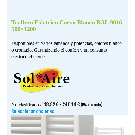
Toallero Eléctrico Curvo Blanco RAL 9016,
500×1200
Disponibles en varios tamaños y potencias, colores blanco
o cromado. Garantizando el confort y un consumo
eléctrico eficiente.
Rango
118.82
€
-
240.14
€
No clasificados
(IVA incluido)
de
Seleccionar opciones
Este
precios:
producto
desde
tiene
118.82 €
múltiples