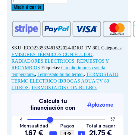
TERMOSTATO
TERMO
Añadir al carrito
ELECTRICO
IDROGAS
AQUA
TV
80
LITROS
SKU:
ECO233533461522024-IDRO TV 80L
Categorías:
cantidad
EMISORES TÉRMICOS CON FLUIDO
,
RADIADORES ELECTRICOS
,
REPUESTOS Y
RECAMBIOS
Etiquetas:
Circuito impreso sonda
temperatura.
,
Termostato bulbo termo.
,
TERMOSTATO
TERMO ELECTRICO IDROGAS AQUA TV 80
LITROS
,
TERMOSTATOS CON BULBO.