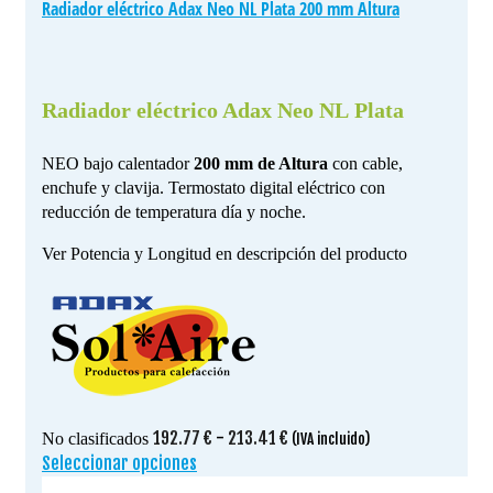
Radiador eléctrico Adax Neo NL Plata 200 mm Altura
Radiador eléctrico Adax Neo NL Plata
NEO bajo calentador
200 mm de Altura
con cable,
enchufe y clavija. Termostato digital eléctrico con
reducción de temperatura día y noche.
Ver Potencia y Longitud en descripción del producto
Rango
192.77
€
-
213.41
€
No clasificados
(IVA incluido)
de
Seleccionar opciones
Este
precios:
producto