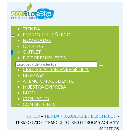
TIENDA
PEDIDO TELEFÓNICO
NOVEDADES
OFERTAS
OUTLET
0
PIDE PRESUPUESTO
SERVICIOS
Buscar
CERTIFICACIÓN ENERGÉTICA
por:
BIOMASA
ATENCIÓN AL CLIENTE
NUESTRA EMPRESA
BLOG
CONTACTO
CONDICIONES
INICIO
»
TIENDA
»
RADIADORES ELECTRICOS
»
TERMOSTATO TERMO ELECTRICO IDROGAS AQUA TV
80 LITROS