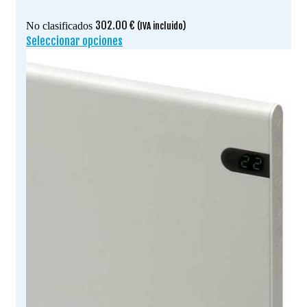
302.00
€
No clasificados
(IVA incluido)
Seleccionar opciones
Este
producto
tiene
múltiples
variantes.
Las
opciones
se
pueden
elegir
en
la
página
de
producto