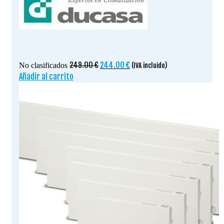
El
El
249.00
€
244.00
€
No clasificados
(IVA incluido)
precio
precio
Añadir al carrito
original
actual
era:
es:
249.00 €.
244.00 €.