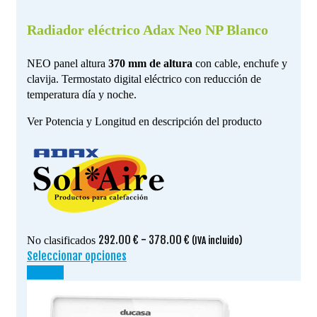
Radiador eléctrico Adax Neo NP Blanco
NEO panel altura
370 mm de altura
con cable, enchufe y
clavija. Termostato digital eléctrico con reducción de
temperatura día y noche.
Ver Potencia y Longitud en descripción del producto
Rango
292.00
€
-
378.00
€
No clasificados
(IVA incluido)
de
Seleccionar opciones
Este
precios:
producto
¡OFERTA!
desde
tiene
292.00 €
múltiples