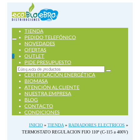
TIENDA
PEDIDO TELEFÓNICO
NOVEDADES
OFERTAS
OUTLET
0
PIDE PRESUPUESTO
SERVICIOS
Buscar
CERTIFICACIÓN ENERGÉTICA
por:
BIOMASA
ATENCIÓN AL CLIENTE
NUESTRA EMPRESA
BLOG
CONTACTO
CONDICIONES
INICIO
»
TIENDA
»
RADIADORES ELECTRICOS
»
TERMOSTATO REGULACION FIJO 110º (C-115 a 400V)