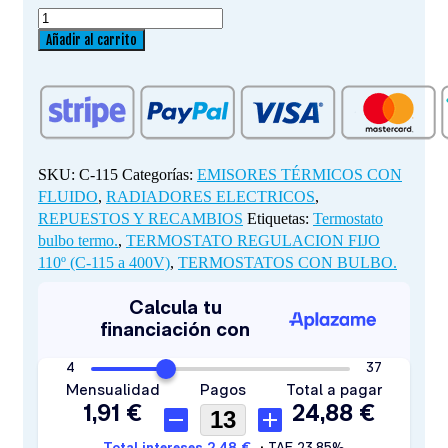
TERMOSTATO
REGULACION
Añadir al carrito
FIJO
110º
(C-
115
a
400V)
SKU:
C-115
Categorías:
EMISORES TÉRMICOS CON
cantidad
FLUIDO
,
RADIADORES ELECTRICOS
,
REPUESTOS Y RECAMBIOS
Etiquetas:
Termostato
bulbo termo.
,
TERMOSTATO REGULACION FIJO
110º (C-115 a 400V)
,
TERMOSTATOS CON BULBO.