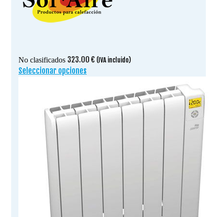
323.00
€
No clasificados
(IVA incluido)
Seleccionar opciones
Este
producto
tiene
múltiples
variantes.
Las
opciones
se
pueden
elegir
en
la
página
de