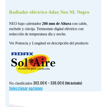
Radiador eléctrico Adax Neo NL Negro
NEO bajo calentador
200 mm de Altura
con cable,
enchufe y clavija. Termostato digital eléctrico con
reducción de temperatura día y noche.
Ver Potencia y Longitud en descripción del producto
Rango
302.00
€
-
338.00
€
No clasificados
(IVA incluido)
de
Seleccionar opciones
Este
precios:
producto
desde
tiene
302.00 €
múltiples