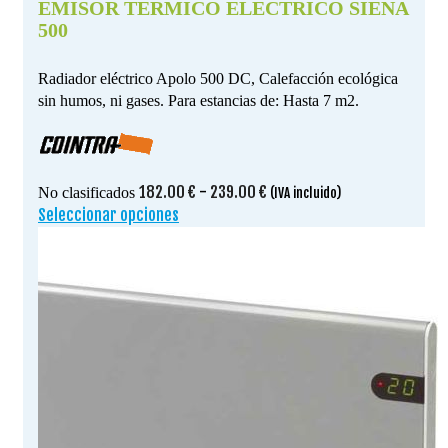
EMISOR TERMICO ELECTRICO SIENA
500
Radiador eléctrico Apolo 500 DC, Calefacción ecológica
sin humos, ni gases. Para estancias de: Hasta 7 m2.
Rango
182.00
€
-
239.00
€
No clasificados
(IVA incluido)
de
Seleccionar opciones
Este
precios:
producto
desde
tiene
182.00 €
múltiples
hasta
variantes.
239.00 €
Las
opciones
se
pueden
elegir
en