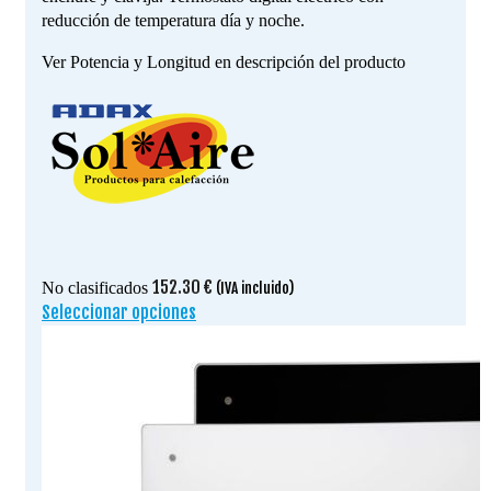
reducción de temperatura día y noche.
Ver Potencia y Longitud en descripción del producto
152.30
€
No clasificados
(IVA incluido)
Seleccionar opciones
Este
producto
tiene
múltiples
variantes.
Las
opciones
se