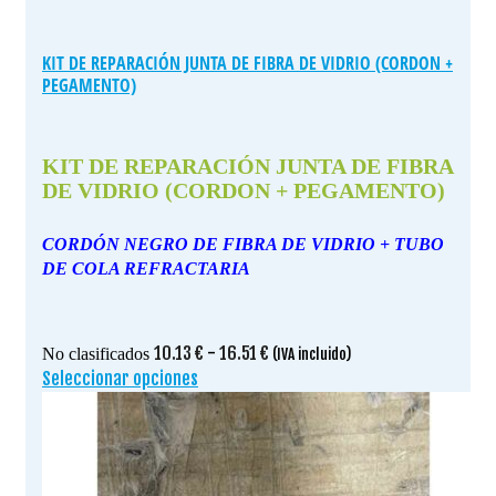
KIT DE REPARACIÓN JUNTA DE FIBRA DE VIDRIO (CORDON +
PEGAMENTO)
KIT DE REPARACIÓN JUNTA DE FIBRA
DE VIDRIO (CORDON + PEGAMENTO)
CORDÓN NEGRO DE FIBRA DE VIDRIO + TUBO
DE COLA REFRACTARIA
Rango
10.13
€
-
16.51
€
No clasificados
(IVA incluido)
de
Seleccionar opciones
Este
precios:
producto
desde
tiene
10.13 €
múltiples
hasta
variantes.