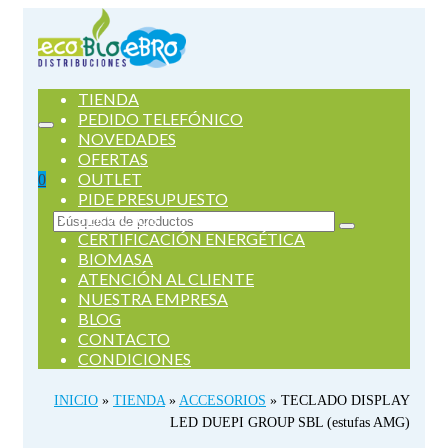
TIENDA
PEDIDO TELEFÓNICO
NOVEDADES
OFERTAS
OUTLET
0
PIDE PRESUPUESTO
SERVICIOS
Buscar
CERTIFICACIÓN ENERGÉTICA
por:
BIOMASA
ATENCIÓN AL CLIENTE
NUESTRA EMPRESA
BLOG
CONTACTO
CONDICIONES
INICIO
»
TIENDA
»
ACCESORIOS
»
TECLADO DISPLAY
LED DUEPI GROUP SBL (estufas AMG)