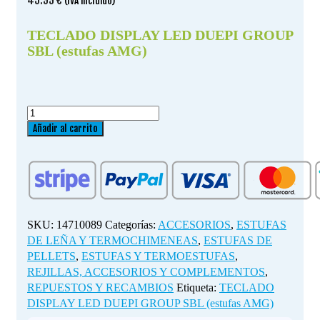
(IVA incluido)
TECLADO DISPLAY LED DUEPI GROUP
SBL (estufas AMG)
TECLADO
DISPLAY
Añadir al carrito
LED
DUEPI
GROUP
SBL
(estufas
AMG)
SKU:
14710089
Categorías:
ACCESORIOS
,
ESTUFAS
cantidad
DE LEÑA Y TERMOCHIMENEAS
,
ESTUFAS DE
PELLETS
,
ESTUFAS Y TERMOESTUFAS
,
REJILLAS, ACCESORIOS Y COMPLEMENTOS
,
REPUESTOS Y RECAMBIOS
Etiqueta:
TECLADO
DISPLAY LED DUEPI GROUP SBL (estufas AMG)