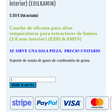
interior) (EDILKAMIN)
5.00
€
(IVA incluido)
Caucho de silicona para altas
temperaturas para extractores de humos
(3.8 mm interior) (EDILKAMIN)
SE SIRVE UNA SOLA PIEZA, PRECIO UNITARIO
Soporte de sonda de gases de combustión de goma
Caucho
de
Añadir al carrito
silicona
para
altas
temperaturas