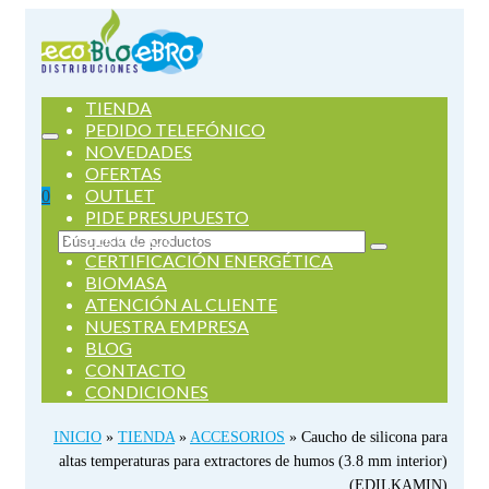
TIENDA
PEDIDO TELEFÓNICO
NOVEDADES
OFERTAS
OUTLET
0
PIDE PRESUPUESTO
SERVICIOS
Buscar
CERTIFICACIÓN ENERGÉTICA
por:
BIOMASA
ATENCIÓN AL CLIENTE
NUESTRA EMPRESA
BLOG
CONTACTO
CONDICIONES
INICIO
»
TIENDA
»
ACCESORIOS
»
Caucho de silicona para
altas temperaturas para extractores de humos (3.8 mm interior)
(EDILKAMIN)