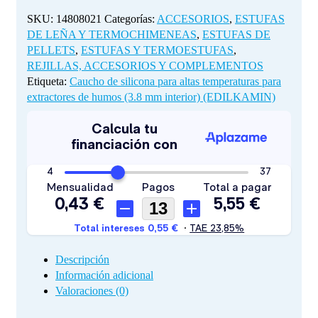
para
extractores
SKU:
14808021
Categorías:
ACCESORIOS
,
ESTUFAS
de
DE LEÑA Y TERMOCHIMENEAS
,
ESTUFAS DE
humos
PELLETS
,
ESTUFAS Y TERMOESTUFAS
,
(3.8
REJILLAS, ACCESORIOS Y COMPLEMENTOS
mm
Etiqueta:
Caucho de silicona para altas temperaturas para
interior)
extractores de humos (3.8 mm interior) (EDILKAMIN)
(EDILKAMIN)
cantidad
Descripción
Información adicional
Valoraciones (0)