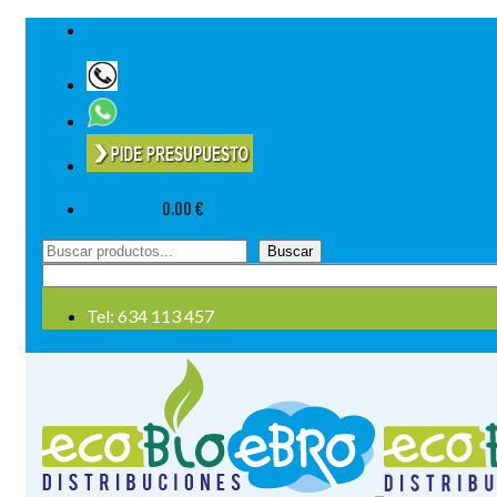
Tel: 634 113 457
Su cesta
-
0.00
€
Buscar
Buscar
por:
Tel: 634 113 457