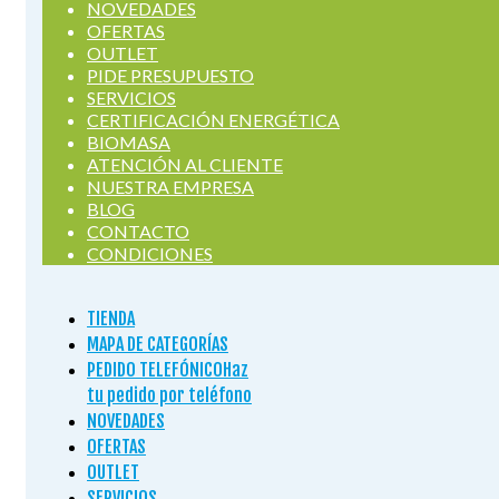
NOVEDADES
OFERTAS
OUTLET
PIDE PRESUPUESTO
SERVICIOS
CERTIFICACIÓN ENERGÉTICA
BIOMASA
ATENCIÓN AL CLIENTE
NUESTRA EMPRESA
BLOG
CONTACTO
CONDICIONES
TIENDA
MAPA DE CATEGORÍAS
PEDIDO TELEFÓNICO
Haz
tu pedido por teléfono
NOVEDADES
OFERTAS
OUTLET
SERVICIOS