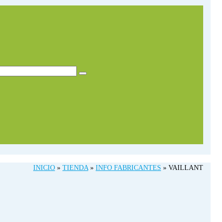
INICIO
»
TIENDA
»
INFO FABRICANTES
»
VAILLANT