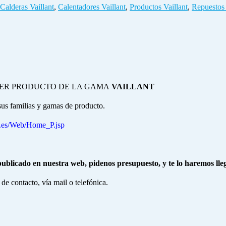
Calderas Vaillant
,
Calentadores Vaillant
,
Productos Vaillant
,
Repuestos 
IER PRODUCTO DE LA GAMA
VAILLANT
s familias y gamas de producto.
t.es/Web/Home_P.jsp
ublicado en nuestra web, pidenos presupuesto, y te lo haremos ll
de contacto, vía mail o telefónica.