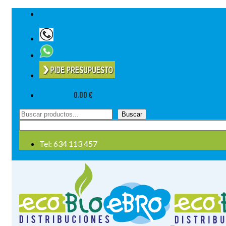
Tel: 634 113 457
Su cesta
-
0.00
€
Buscar
Buscar
por:
Tel: 634 113 457