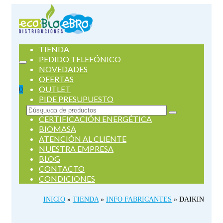
TIENDA
PEDIDO TELEFÓNICO
NOVEDADES
OFERTAS
OUTLET
0
PIDE PRESUPUESTO
SERVICIOS
Buscar
CERTIFICACIÓN ENERGÉTICA
por:
BIOMASA
ATENCIÓN AL CLIENTE
NUESTRA EMPRESA
BLOG
CONTACTO
CONDICIONES
INICIO
»
TIENDA
»
INFO FABRICANTES
»
DAIKIN