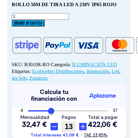
ROLLO 50M DE TIRA LED A 230V IP65 ROJO
ROLLO
50M
Añadir al carrito
DE
TIRA
LED
A
230V
IP65
SKU:
B3010R-RO
Categoría:
ILUMINACIÓN LED
ROJO
Etiquetas:
Ecobioebro Distribuciones
,
iluminación
,
Led
,
cantidad
tira leds
,
Zaragoza