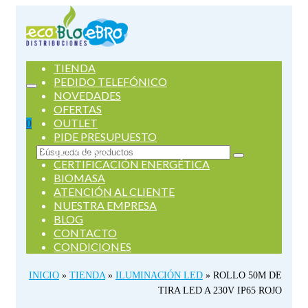
TIENDA
PEDIDO TELEFÓNICO
NOVEDADES
OFERTAS
OUTLET
0
PIDE PRESUPUESTO
SERVICIOS
Buscar
CERTIFICACIÓN ENERGÉTICA
por:
BIOMASA
ATENCIÓN AL CLIENTE
NUESTRA EMPRESA
BLOG
CONTACTO
CONDICIONES
INICIO
»
TIENDA
»
ILUMINACIÓN LED
»
ROLLO 50M DE
TIRA LED A 230V IP65 ROJO