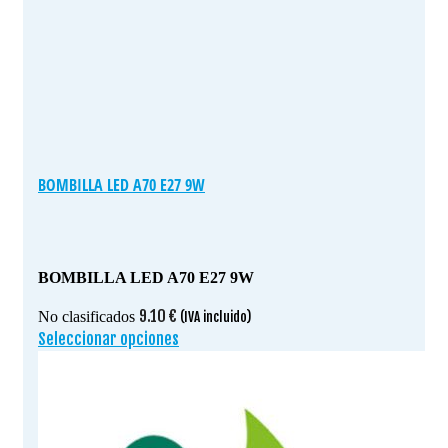
BOMBILLA LED A70 E27 9W
BOMBILLA LED A70 E27 9W
9.10
€
No clasificados
(IVA incluido)
Seleccionar opciones
Este
producto
tiene
múltiples
variantes.
Las