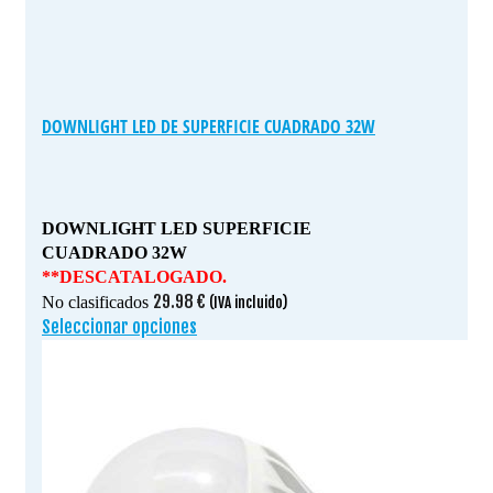
DOWNLIGHT LED DE SUPERFICIE CUADRADO 32W
DOWNLIGHT LED SUPERFICIE
CUADRADO 32W
**DESCATALOGADO.
29.98
€
No clasificados
(IVA incluido)
Seleccionar opciones
Este
producto
tiene
múltiples
variantes.
Las
opciones