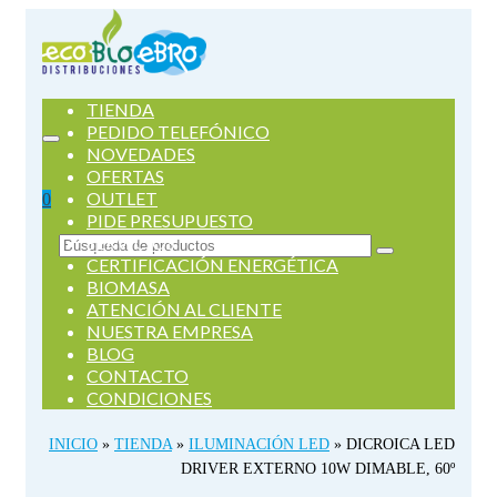
TIENDA
PEDIDO TELEFÓNICO
NOVEDADES
OFERTAS
OUTLET
0
PIDE PRESUPUESTO
SERVICIOS
Buscar
CERTIFICACIÓN ENERGÉTICA
por:
BIOMASA
ATENCIÓN AL CLIENTE
NUESTRA EMPRESA
BLOG
CONTACTO
CONDICIONES
INICIO
»
TIENDA
»
ILUMINACIÓN LED
»
DICROICA LED
DRIVER EXTERNO 10W DIMABLE, 60º