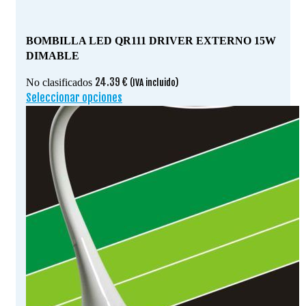
BOMBILLA LED QR111 DRIVER EXTERNO 15W
DIMABLE
24.39
€
No clasificados
(IVA incluido)
Seleccionar opciones
Este
producto
tiene
múltiples
variantes.
Las
opciones
se
pueden
elegir
en
la
página
de