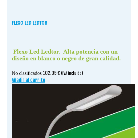
FLEXO LED LEDTOR
Flexo Led Ledtor. Alta potencia con un
diseño en blanco o negro de gran calidad.
102.05
€
No clasificados
(IVA incluido)
Añadir al carrito