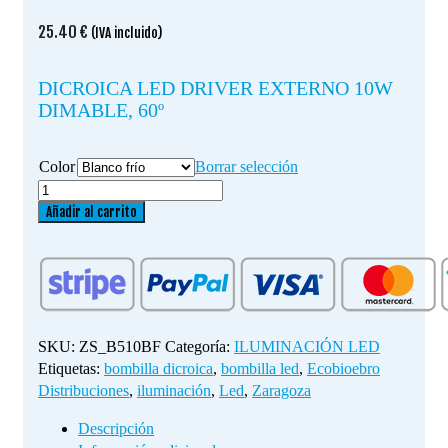
25.40
€
(IVA incluido)
DICROICA LED DRIVER EXTERNO 10W
DIMABLE, 60º
Color
Borrar selección
DICROICA
LED
Añadir al carrito
DRIVER
EXTERNO
10W
DIMABLE,
60º
cantidad
SKU:
ZS_B510BF
Categoría:
ILUMINACIÓN LED
Etiquetas:
bombilla dicroica
,
bombilla led
,
Ecobioebro
Distribuciones
,
iluminación
,
Led
,
Zaragoza
Descripción