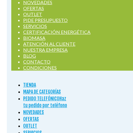
NOVEDADES
OFERTAS
OUTLET
PIDE PRESUPUESTO
SERVICIOS
CERTIFICACIÓN ENERGÉTICA
BIOMASA
ATENCIÓN AL CLIENTE
NUESTRA EMPRESA
BLOG
CONTACTO
CONDICIONES
TIENDA
MAPA DE CATEGORÍAS
PEDIDO TELEFÓNICO
Haz
tu pedido por teléfono
NOVEDADES
OFERTAS
OUTLET
SERVICIOS