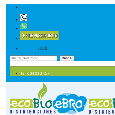
Tel: 634 113 457
Su cesta
-
0.00
€
Buscar
Buscar
por:
Tel: 634 113 457