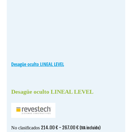
Desagüe oculto LINEAL LEVEL
Desagüe oculto LINEAL LEVEL
Rango
214.00
€
-
267.00
€
No clasificados
(IVA incluido)