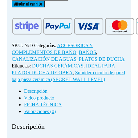
oculto
Añadir al carrito
de
pared
bajo
pieza
cerámica
(SECRET
SKU:
N/D
Categorías:
ACCESORIOS Y
WALL
COMPLEMENTOS DE BAÑO
,
BAÑOS
,
LEVEL)
CANALIZACIÓN DE AGUAS
,
PLATOS DE DUCHA
cantidad
Etiquetas:
DUCHAS CERÁMICAS
,
IDEAL PARA
PLATOS DUCHA DE OBRA
,
Sumidero oculto de pared
bajo pieza cerámica (SECRET WALL LEVEL)
Descripción
Video producto
FICHA TÉCNICA
Valoraciones (0)
Descripción