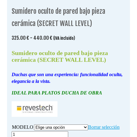
Sumidero oculto de pared bajo pieza
cerámica (SECRET WALL LEVEL)
Rango
325.00
€
-
440.00
€
(IVA incluido)
de
precios:
Sumidero oculto de pared bajo pieza
desde
cerámica (SECRET WALL LEVEL)
325.00 €
hasta
Duchas que son
una experiencia:
funcionalidad oculta,
440.00 €
elegancia a la vista.
IDEAL PARA PLATOS DUCHA DE OBRA
MODELO
Borrar selección
Sumidero