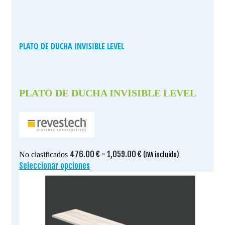
PLATO DE DUCHA INVISIBLE LEVEL
PLATO DE DUCHA INVISIBLE LEVEL
Rango
476.00
€
-
1,059.00
€
No clasificados
(IVA incluido)
de
Seleccionar opciones
Este
precios:
producto
desde
tiene
476.00 €
múltiples
hasta
variantes.
1,059.00 €
Las