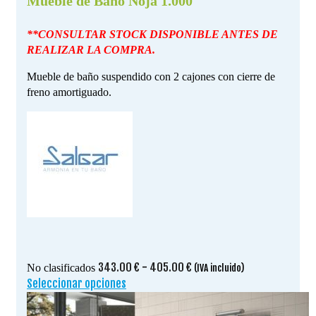
Mueble de Baño Noja 1.000
**CONSULTAR STOCK DISPONIBLE ANTES DE
REALIZAR LA COMPRA.
Mueble de baño suspendido con 2 cajones con cierre de
freno amortiguado.
Rango
343.00
€
-
405.00
€
No clasificados
(IVA incluido)
de
Seleccionar opciones
Este
precios:
producto
desde
tiene