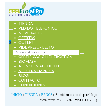
TIENDA
PEDIDO TELEFÓNICO
NOVEDADES
OFERTAS
OUTLET
0
PIDE PRESUPUESTO
SERVICIOS
Buscar
CERTIFICACIÓN ENERGÉTICA
por:
BIOMASA
ATENCIÓN AL CLIENTE
NUESTRA EMPRESA
BLOG
CONTACTO
CONDICIONES
INICIO
»
TIENDA
»
BAÑOS
»
Sumidero oculto de pared bajo
pieza cerámica (SECRET WALL LEVEL)