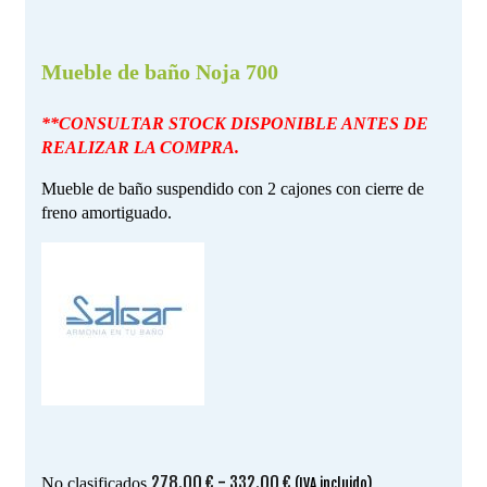
Mueble de baño Noja 700
**CONSULTAR STOCK DISPONIBLE ANTES DE
REALIZAR LA COMPRA.
Mueble de baño suspendido con 2 cajones con cierre de
freno amortiguado.
Rango
278.00
€
-
332.00
€
No clasificados
(IVA incluido)