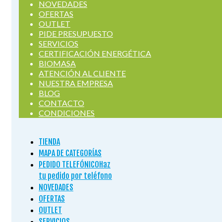
NOVEDADES
OFERTAS
OUTLET
PIDE PRESUPUESTO
SERVICIOS
CERTIFICACIÓN ENERGÉTICA
BIOMASA
ATENCIÓN AL CLIENTE
NUESTRA EMPRESA
BLOG
CONTACTO
CONDICIONES
TIENDA
MAPA DE CATEGORÍAS
PEDIDO TELEFÓNICO
Haz
tu pedido por teléfono
NOVEDADES
OFERTAS
OUTLET
SERVICIOS