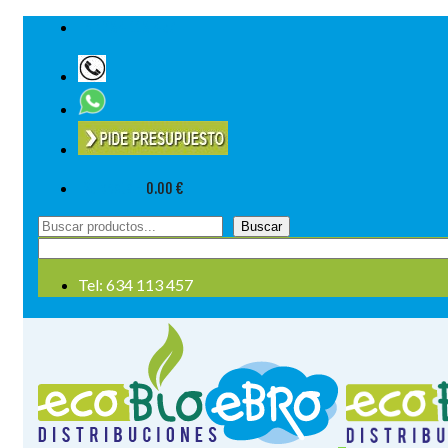
Tel: 634 113 457
Su cesta
-
0.00
€
Buscar
Buscar
por:
Tel: 634 113 457