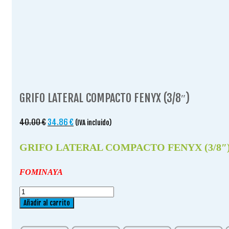
GRIFO LATERAL COMPACTO FENYX (3/8″)
El
El
40.00
€
34.86
€
(IVA incluido)
precio
precio
original
actual
GRIFO LATERAL COMPACTO FENYX (3/8″
era:
es:
40.00 €.
34.86 €.
FOMINAYA
GRIFO
LATERAL
Añadir al carrito
COMPACTO
FENYX