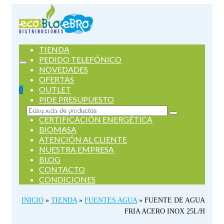
TIENDA
PEDIDO TELEFÓNICO
NOVEDADES
OFERTAS
OUTLET
0
PIDE PRESUPUESTO
SERVICIOS
Buscar
CERTIFICACIÓN ENERGÉTICA
por:
BIOMASA
ATENCIÓN AL CLIENTE
NUESTRA EMPRESA
BLOG
CONTACTO
CONDICIONES
INICIO
»
TIENDA
»
FUENTES AGUA
»
FUENTE DE AGUA
FRIA ACERO INOX 25L/H