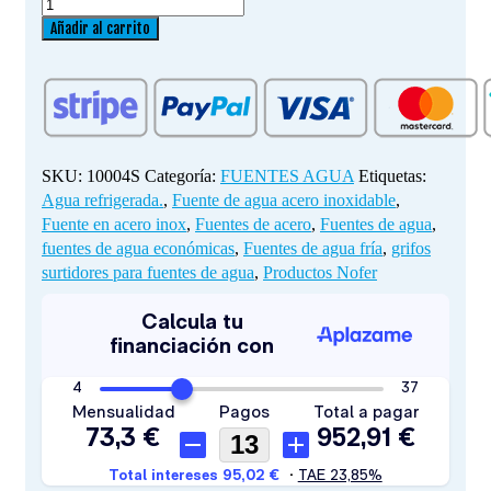
FUENTE
DE
Añadir al carrito
AGUA
FRIA
ACERO
INOX
25L/H
cantidad
SKU:
10004S
Categoría:
FUENTES AGUA
Etiquetas:
Agua refrigerada.
,
Fuente de agua acero inoxidable
,
Fuente en acero inox
,
Fuentes de acero
,
Fuentes de agua
,
fuentes de agua económicas
,
Fuentes de agua fría
,
grifos
surtidores para fuentes de agua
,
Productos Nofer