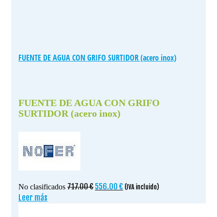
FUENTE DE AGUA CON GRIFO SURTIDOR (acero inox)
FUENTE DE AGUA CON GRIFO
SURTIDOR (acero inox)
El
El
717.00
€
556.00
€
No clasificados
(IVA incluido)
precio
precio
Leer más
original
actual