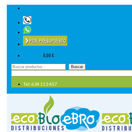
Tel: 634 113 457
Su cesta
-
0.00
€
Buscar
Buscar
por:
Tel: 634 113 457