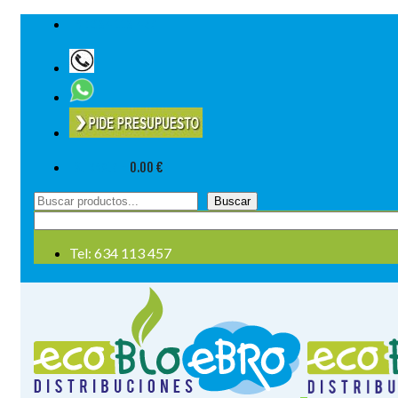
Tel: 634 113 457
Su cesta
-
0.00
€
Buscar
Buscar
por:
Tel: 634 113 457