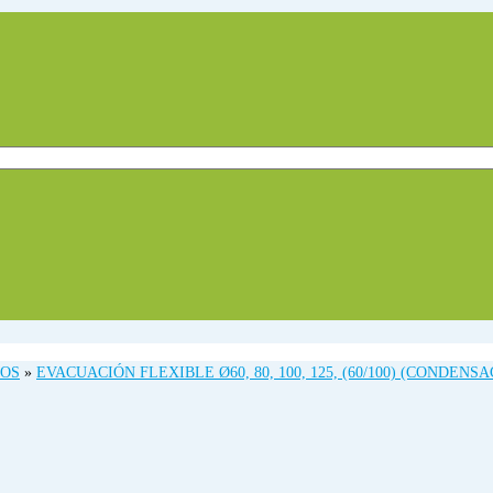
MOS
»
EVACUACIÓN FLEXIBLE Ø60, 80, 100, 125, (60/100) (CONDENSA