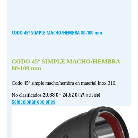
CODO 45º SIMPLE MACHO/HEMBRA 80-100 mm
CODO 45º SIMPLE MACHO/HEMBRA
80-100 mm
Codo 45º simple macho/hembra en material Inox 316.
Rango
20.68
€
-
24.52
€
No clasificados
(IVA incluido)
de
Seleccionar opciones
Este
precios:
producto
desde
tiene
20.68 €
múltiples
hasta
variantes.
24.52 €
Las