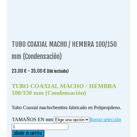
TUBO COAXIAL MACHO / HEMBRA 100/150
mm (Condensación)
Rango
23.00
€
-
35.00
€
(IVA incluido)
de
precios:
TUBO COAXIAL MACHO / HEMBRA
desde
100/150 mm (Condensación)
23.00 €
hasta
Tubo Coaxial macho/hembra fabricado en Polipropileno.
35.00 €
TAMAÑOS EN mm
Borrar selección
TUBO
COAXIAL
Añadir al carrito