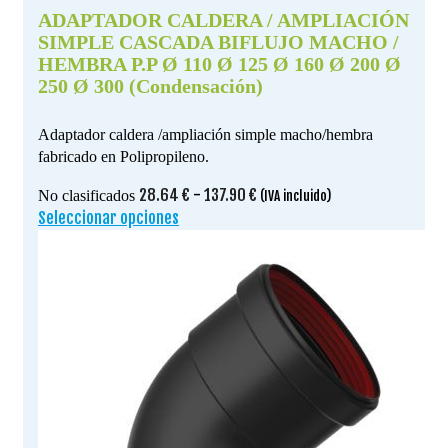
ADAPTADOR CALDERA / AMPLIACIÓN
SIMPLE CASCADA BIFLUJO MACHO /
HEMBRA P.P Ø 110 Ø 125 Ø 160 Ø 200 Ø
250 Ø 300 (Condensación)
Adaptador caldera /ampliación simple macho/hembra
fabricado en Polipropileno.
Rango
28.64
€
-
137.90
€
No clasificados
(IVA incluido)
de
Seleccionar opciones
Este
precios:
producto
desde
tiene
28.64 €
múltiples
hasta
variantes.
137.90 €
Las
opciones
se
pueden
elegir
en