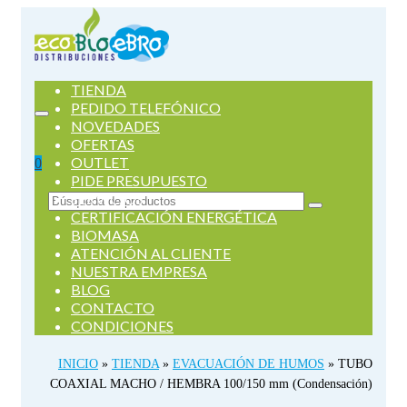
TIENDA
PEDIDO TELEFÓNICO
NOVEDADES
OFERTAS
OUTLET
0
PIDE PRESUPUESTO
SERVICIOS
Buscar
CERTIFICACIÓN ENERGÉTICA
por:
BIOMASA
ATENCIÓN AL CLIENTE
NUESTRA EMPRESA
BLOG
CONTACTO
CONDICIONES
INICIO
»
TIENDA
»
EVACUACIÓN DE HUMOS
»
TUBO
COAXIAL MACHO / HEMBRA 100/150 mm (Condensación)