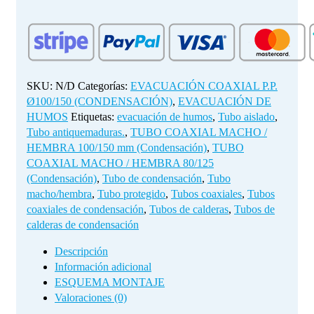
MACHO
/
HEMBRA
100/150
mm
(Condensación)
SKU:
N/D
Categorías:
EVACUACIÓN COAXIAL P.P.
cantidad
Ø100/150 (CONDENSACIÓN)
,
EVACUACIÓN DE
HUMOS
Etiquetas:
evacuación de humos
,
Tubo aislado
,
Tubo antiquemaduras.
,
TUBO COAXIAL MACHO /
HEMBRA 100/150 mm (Condensación)
,
TUBO
COAXIAL MACHO / HEMBRA 80/125
(Condensación)
,
Tubo de condensación
,
Tubo
macho/hembra
,
Tubo protegido
,
Tubos coaxiales
,
Tubos
coaxiales de condensación
,
Tubos de calderas
,
Tubos de
calderas de condensación
Descripción
Información adicional
ESQUEMA MONTAJE
Valoraciones (0)