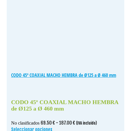
CODO 45º COAXIAL MACHO HEMBRA de Ø125 a Ø 460 mm
CODO 45º COAXIAL MACHO HEMBRA
de Ø125 a Ø 460 mm
Rango
69.50
€
-
187.00
€
No clasificados
(IVA incluido)
de
Seleccionar opciones
Este