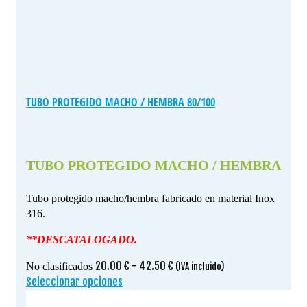
TUBO PROTEGIDO MACHO / HEMBRA 80/100
TUBO PROTEGIDO MACHO / HEMBRA
Tubo protegido macho/hembra fabricado en material Inox
316.
**DESCATALOGADO.
Rango
20.00
€
-
42.50
€
No clasificados
(IVA incluido)
de
Seleccionar opciones
Este
precios:
producto