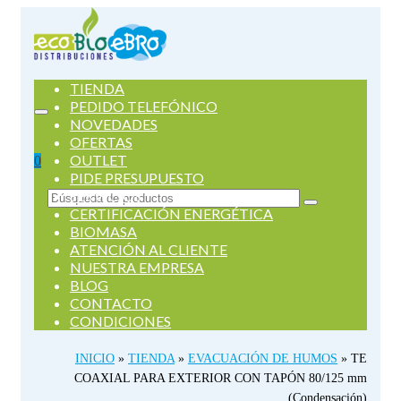
TIENDA
PEDIDO TELEFÓNICO
NOVEDADES
OFERTAS
OUTLET
0
PIDE PRESUPUESTO
SERVICIOS
Buscar
CERTIFICACIÓN ENERGÉTICA
por:
BIOMASA
ATENCIÓN AL CLIENTE
NUESTRA EMPRESA
BLOG
CONTACTO
CONDICIONES
INICIO
»
TIENDA
»
EVACUACIÓN DE HUMOS
»
TE
COAXIAL PARA EXTERIOR CON TAPÓN 80/125 mm
(Condensación)