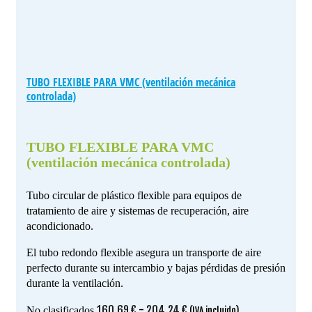
TUBO FLEXIBLE PARA VMC (ventilación mecánica
controlada)
TUBO FLEXIBLE PARA VMC
(ventilación mecánica controlada)
Tubo circular de plástico flexible para equipos de
tratamiento de aire y sistemas de recuperación, aire
acondicionado.
El tubo redondo flexible asegura un transporte de aire
perfecto durante su intercambio y bajas pérdidas de presión
durante la ventilación.
Rango
160.69
€
-
204.24
€
No clasificados
(IVA incluido)