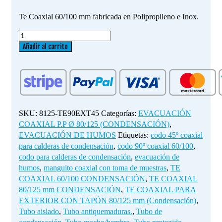
Te Coaxial 60/100 mm fabricada en Polipropileno e Inox.
TE
COAXIAL
Añadir al carrito
PARA
EXTERIOR
CON
TAPÓN
80/125
mm
SKU:
8125-TE90EXT45
Categorías:
EVACUACIÓN
(Condensación)
COAXIAL P.P Ø 80/125 (CONDENSACIÓN)
,
cantidad
EVACUACIÓN DE HUMOS
Etiquetas:
codo 45º coaxial
para calderas de condensación
,
codo 90º coaxial 60/100
,
codo para calderas de condensación
,
evacuación de
humos
,
manguito coaxial con toma de muestras
,
TE
COAXIAL 60/100 CONDENSACIÓN
,
TE COAXIAL
80/125 mm CONDENSACIÓN
,
TE COAXIAL PARA
EXTERIOR CON TAPÓN 80/125 mm (Condensación)
,
Tubo aislado
,
Tubo antiquemaduras.
,
Tubo de