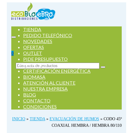
TIENDA
PEDIDO TELEFÓNICO
NOVEDADES
OFERTAS
OUTLET
0
PIDE PRESUPUESTO
SERVICIOS
Buscar
CERTIFICACIÓN ENERGÉTICA
por:
BIOMASA
ATENCIÓN AL CLIENTE
NUESTRA EMPRESA
BLOG
CONTACTO
CONDICIONES
INICIO
»
TIENDA
»
EVACUACIÓN DE HUMOS
»
CODO 45º
COAXIAL HEMBRA / HEMBRA 80/110