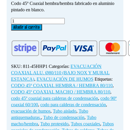
Codo 45º Coaxial hembra/hembra fabricado en aluminio
pintado en blanco.
CODO
45º
Añadir al carrito
COAXIAL
HEMBRA
/
HEMBRA
80/110
cantidad
SKU:
811-45HHP1
Categorías:
EVACUACIÓN
COAXIAL ALU. Ø80/110 (BAJO NOX Y MURAL
ESTANCA)
,
EVACUACIÓN DE HUMOS
Etiquetas:
CODO 45º COAXIAL HEMBRA / HEMBRA 80/110
,
CODO 45º COAXIAL MACHO / HEMBRA 80/110
,
codo 45º coaxial para calderas de condensación
,
codo 90º
coaxial 60/100
,
codo para calderas de condensación
,
evacuación de humos
,
Tubo aislado
,
Tubo
antiquemaduras.
,
Tubo de condensación
,
Tubo
macho/hembra
,
Tubo protegido
,
Tubos coaxiales
,
Tubos