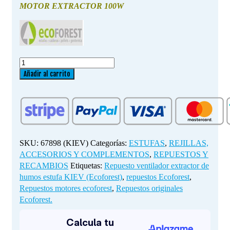
MOTOR EXTRACTOR 100W
Repuesto
ventilador
Añadir al carrito
extractor
de
humos
estufa
KIEV
(Ecoforest)
SKU:
67898 (KIEV)
Categorías:
ESTUFAS
,
REJILLAS,
cantidad
ACCESORIOS Y COMPLEMENTOS
,
REPUESTOS Y
RECAMBIOS
Etiquetas:
Repuesto ventilador extractor de
humos estufa KIEV (Ecoforest)
,
repuestos Ecoforest
,
Repuestos motores ecoforest
,
Repuestos originales
Ecoforest.