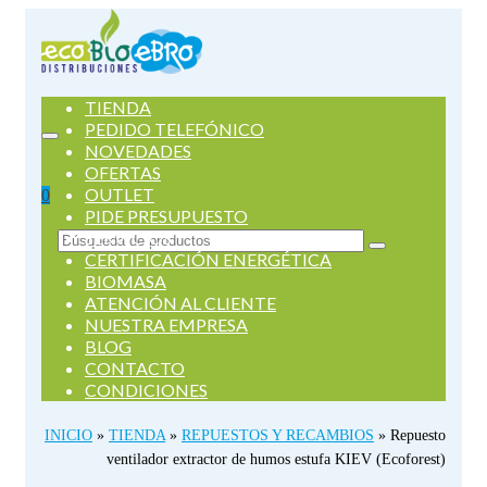
TIENDA
PEDIDO TELEFÓNICO
NOVEDADES
OFERTAS
OUTLET
0
PIDE PRESUPUESTO
SERVICIOS
Buscar
CERTIFICACIÓN ENERGÉTICA
por:
BIOMASA
ATENCIÓN AL CLIENTE
NUESTRA EMPRESA
BLOG
CONTACTO
CONDICIONES
INICIO
»
TIENDA
»
REPUESTOS Y RECAMBIOS
»
Repuesto
ventilador extractor de humos estufa KIEV (Ecoforest)