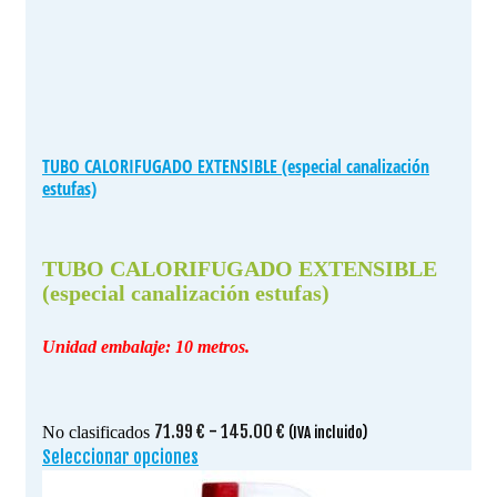
TUBO CALORIFUGADO EXTENSIBLE (especial canalización
estufas)
TUBO CALORIFUGADO EXTENSIBLE
(especial canalización estufas)
Unidad embalaje: 10 metros.
Rango
71.99
€
-
145.00
€
No clasificados
(IVA incluido)
de
Seleccionar opciones
Este
precios:
producto