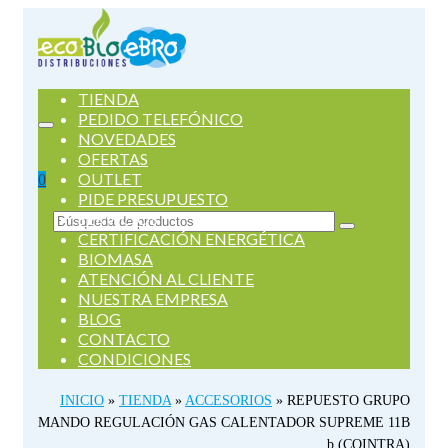
TIENDA
PEDIDO TELEFÓNICO
NOVEDADES
OFERTAS
OUTLET
0
PIDE PRESUPUESTO
SERVICIOS
Buscar
CERTIFICACIÓN ENERGÉTICA
por:
BIOMASA
ATENCIÓN AL CLIENTE
NUESTRA EMPRESA
BLOG
CONTACTO
CONDICIONES
INICIO
»
TIENDA
»
ACCESORIOS
»
REPUESTO GRUPO
MANDO REGULACIÓN GAS CALENTADOR SUPREME 11B
b (COINTRA)