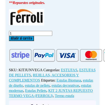
**Repuestos originales.
KIT
2
Añadir al carrito
JUNTAS
REPUESTO
TERMO
VEGA
(FERROLI)
cantidad
SKU:
KITJUNVEGA
Categorías:
ESTUFAS
,
ESTUFAS
DE PELLETS
,
REJILLAS, ACCESORIOS Y
COMPLEMENTOS
Etiquetas:
Estufas Biomasa
,
estufas
de diseño
,
estufas de pellets
,
estufas decorativas
,
estufas
modernas
,
Estufas Pellets
,
KIT 2 JUNTAS REPUESTO
TERMO VEGA (FERROLI)
,
Termo estufa