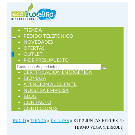
TIENDA
PEDIDO TELEFÓNICO
NOVEDADES
OFERTAS
OUTLET
0
PIDE PRESUPUESTO
SERVICIOS
Buscar
CERTIFICACIÓN ENERGÉTICA
por:
BIOMASA
ATENCIÓN AL CLIENTE
NUESTRA EMPRESA
BLOG
CONTACTO
CONDICIONES
INICIO
»
TIENDA
»
ESTUFAS
»
KIT 2 JUNTAS REPUESTO
TERMO VEGA (FERROLI)