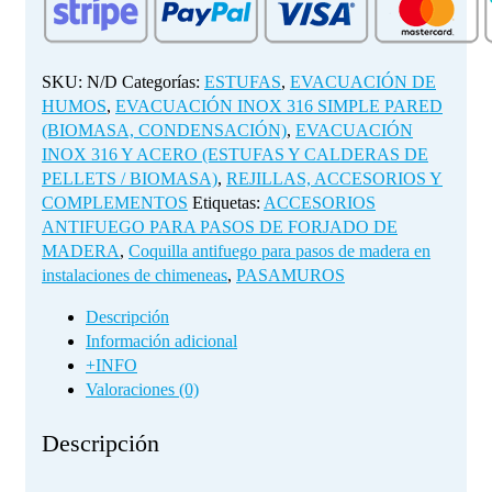
de
madera
en
instalaciones
SKU:
N/D
Categorías:
ESTUFAS
,
EVACUACIÓN DE
de
HUMOS
,
EVACUACIÓN INOX 316 SIMPLE PARED
chimeneas
(BIOMASA, CONDENSACIÓN)
,
EVACUACIÓN
(65
INOX 316 Y ACERO (ESTUFAS Y CALDERAS DE
cm)
PELLETS / BIOMASA)
,
REJILLAS, ACCESORIOS Y
cantidad
COMPLEMENTOS
Etiquetas:
ACCESORIOS
ANTIFUEGO PARA PASOS DE FORJADO DE
MADERA
,
Coquilla antifuego para pasos de madera en
instalaciones de chimeneas
,
PASAMUROS
Descripción
Información adicional
+INFO
Valoraciones (0)
Descripción