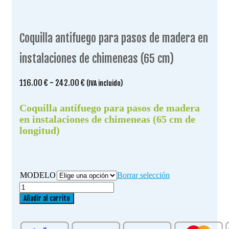
Coquilla antifuego para pasos de madera en
instalaciones de chimeneas (65 cm)
Rango
116.00
€
-
242.00
€
(IVA incluido)
de
precios:
Coquilla antifuego para pasos de madera
desde
en instalaciones de chimeneas (65 cm de
116.00 €
longitud)
hasta
242.00 €
MODELO
Borrar selección
Coquilla
antifuego
Añadir al carrito
para
pasos