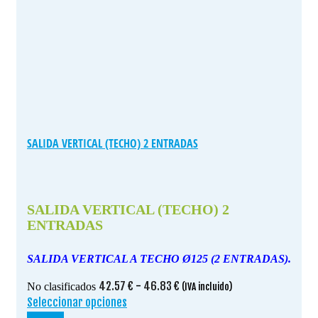
SALIDA VERTICAL (TECHO) 2 ENTRADAS
SALIDA VERTICAL (TECHO) 2
ENTRADAS
SALIDA VERTICAL A TECHO
Ø125 (
2 ENTRADAS).
Rango
42.57
€
-
46.83
€
No clasificados
(IVA incluido)
de
Seleccionar opciones
Este
precios:
producto