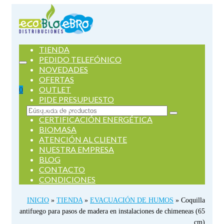
TIENDA
PEDIDO TELEFÓNICO
NOVEDADES
OFERTAS
OUTLET
0
PIDE PRESUPUESTO
SERVICIOS
Buscar
CERTIFICACIÓN ENERGÉTICA
por:
BIOMASA
ATENCIÓN AL CLIENTE
NUESTRA EMPRESA
BLOG
CONTACTO
CONDICIONES
INICIO
»
TIENDA
»
EVACUACIÓN DE HUMOS
»
Coquilla
antifuego para pasos de madera en instalaciones de chimeneas (65
cm)