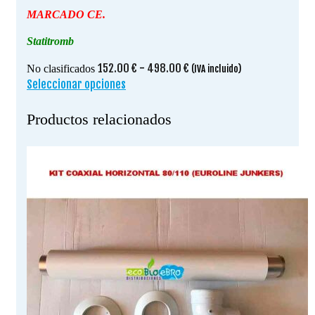
MARCADO CE.
Statitromb
Rango
152.00
€
-
498.00
€
No clasificados
(IVA incluido)
de
Seleccionar opciones
Este
precios:
producto
desde
tiene
Productos relacionados
152.00 €
múltiples
hasta
variantes.
498.00 €
Las
opciones
se
pueden
elegir
en
la
página
de
producto