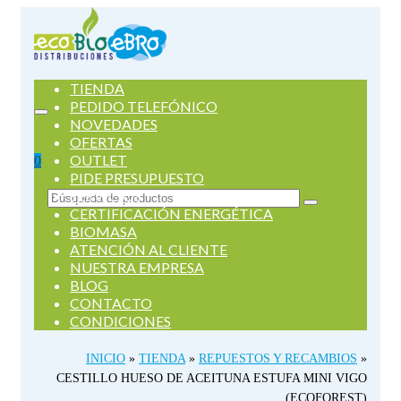
TIENDA
PEDIDO TELEFÓNICO
NOVEDADES
OFERTAS
OUTLET
0
PIDE PRESUPUESTO
SERVICIOS
Buscar
CERTIFICACIÓN ENERGÉTICA
por:
BIOMASA
ATENCIÓN AL CLIENTE
NUESTRA EMPRESA
BLOG
CONTACTO
CONDICIONES
INICIO
»
TIENDA
»
REPUESTOS Y RECAMBIOS
»
CESTILLO HUESO DE ACEITUNA ESTUFA MINI VIGO
(ECOFOREST)