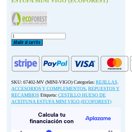
ESTUFA MINI VIGO (ECOFOREST)
CESTILLO
HUESO
Añadir al carrito
DE
ACEITUNA
ESTUFA
MINI
VIGO
(ECOFOREST)
SKU:
67402-MV (MINI-VIGO)
Categorías:
REJILLAS,
cantidad
ACCESORIOS Y COMPLEMENTOS
,
REPUESTOS Y
RECAMBIOS
Etiqueta:
CESTILLO HUESO DE
ACEITUNA ESTUFA MINI VIGO (ECOFOREST)