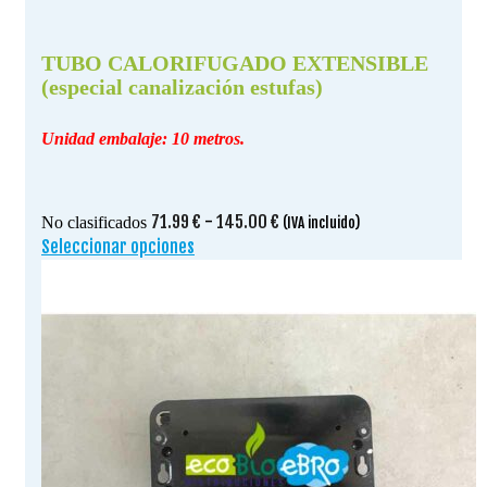
TUBO CALORIFUGADO EXTENSIBLE
(especial canalización estufas)
Unidad embalaje: 10 metros.
Rango
71.99
€
-
145.00
€
No clasificados
(IVA incluido)
de
Seleccionar opciones
Este
precios:
producto
desde
tiene
71.99 €
múltiples
hasta
variantes.
145.00 €
Las
opciones
se
pueden
elegir
en