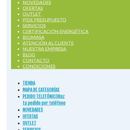
NOVEDADES
OFERTAS
OUTLET
PIDE PRESUPUESTO
SERVICIOS
CERTIFICACIÓN ENERGÉTICA
BIOMASA
ATENCIÓN AL CLIENTE
NUESTRA EMPRESA
BLOG
CONTACTO
CONDICIONES
TIENDA
MAPA DE CATEGORÍAS
PEDIDO TELEFÓNICO
Haz
tu pedido por teléfono
NOVEDADES
OFERTAS
OUTLET
SERVICIOS