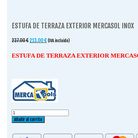
ESTUFA DE TERRAZA EXTERIOR MERCASOL INOX
El
El
237.00
€
213.00
€
(IVA incluido)
precio
precio
original
actual
ESTUFA DE TERRAZA EXTERIOR MERCAS
era:
es:
237.00 €.
213.00 €.
ESTUFA
DE
Añadir al carrito
TERRAZA
EXTERIOR