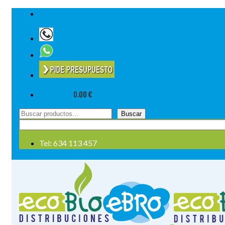
Tel: 634 113 457
Su cesta
-
0.00
€
Buscar
Buscar
por:
Tel: 634 113 457