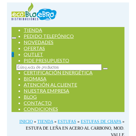
TIENDA
PEDIDO TELEFÓNICO
NOVEDADES
OFERTAS
OUTLET
0
PIDE PRESUPUESTO
SERVICIOS
Buscar
CERTIFICACIÓN ENERGÉTICA
por:
BIOMASA
ATENCIÓN AL CLIENTE
NUESTRA EMPRESA
BLOG
CONTACTO
CONDICIONES
INICIO
»
TIENDA
»
ESTUFAS
»
ESTUFAS DE CHAPA
»
ESTUFA DE LEÑA EN ACERO AL CARBONO, MOD.
VALLE