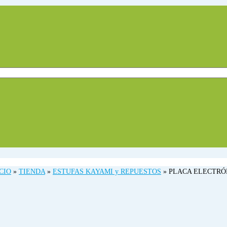
CIO
»
TIENDA
»
ESTUFAS KAYAMI y REPUESTOS
»
PLACA ELECTRÓN