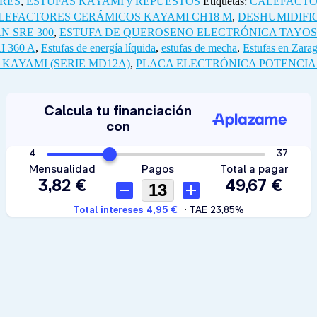
RES
,
ESTUFAS KAYAMI y REPUESTOS
Etiquetas:
CALEFACTO
LEFACTORES CERÁMICOS KAYAMI CH18 M
,
DESHUMIDIFI
 SRE 300
,
ESTUFA DE QUEROSENO ELECTRÓNICA TAYOSA
 360 A
,
Estufas de energía líquida
,
estufas de mecha
,
Estufas en Zara
KAYAMI (SERIE MD12A)
,
PLACA ELECTRÓNICA POTENCIA 