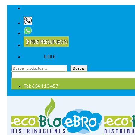
Tel: 634 113 457
Su cesta
-
0.00
€
Buscar
Buscar
por:
Tel: 634 113 457