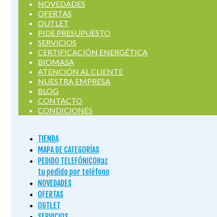
NOVEDADES
OFERTAS
OUTLET
PIDE PRESUPUESTO
SERVICIOS
CERTIFICACIÓN ENERGÉTICA
BIOMASA
ATENCIÓN AL CLIENTE
NUESTRA EMPRESA
BLOG
CONTACTO
CONDICIONES
TIENDA
MAPA DE CATEGORÍAS
PEDIDO TELEFÓNICO
Haz
tu pedido por teléfono
NOVEDADES
OFERTAS
OUTLET
SERVICIOS