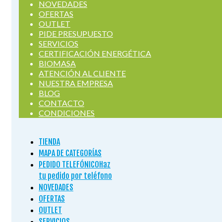
NOVEDADES
OFERTAS
OUTLET
PIDE PRESUPUESTO
SERVICIOS
CERTIFICACIÓN ENERGÉTICA
BIOMASA
ATENCIÓN AL CLIENTE
NUESTRA EMPRESA
BLOG
CONTACTO
CONDICIONES
TIENDA
MAPA DE CATEGORÍAS
PEDIDO TELEFÓNICO
Haz
tu pedido por teléfono
NOVEDADES
OFERTAS
OUTLET
SERVICIOS