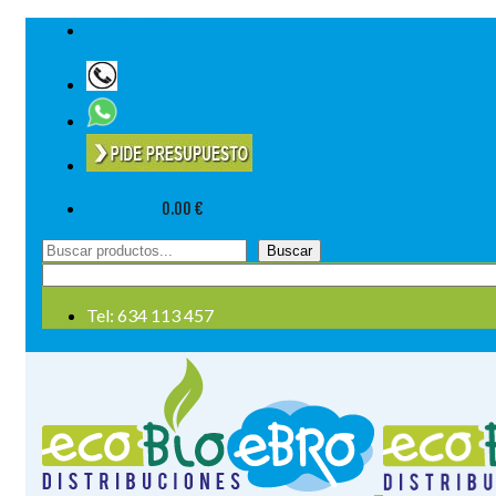
Tel: 634 113 457
Su cesta
-
0.00
€
Buscar
Buscar
por:
Tel: 634 113 457