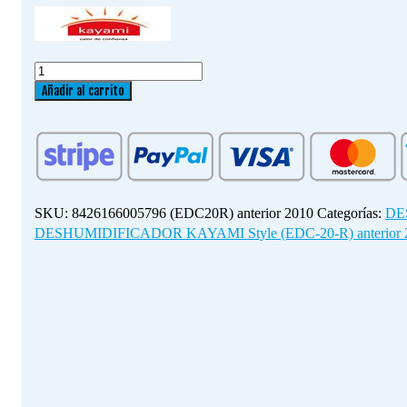
PLACA
ELECTRÓNICA
Añadir al carrito
CONTROL
DESHUMIDIFICADOR
KAYAMI
Style
(EDC-
20-
SKU:
8426166005796 (EDC20R) anterior 2010
Categorías:
DE
R)
DESHUMIDIFICADOR KAYAMI Style (EDC-20-R) anterior 
anterior
2010
cantidad