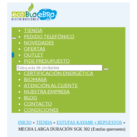
TIENDA
PEDIDO TELEFÓNICO
NOVEDADES
OFERTAS
OUTLET
0
PIDE PRESUPUESTO
SERVICIOS
Buscar
CERTIFICACIÓN ENERGÉTICA
por:
BIOMASA
ATENCIÓN AL CLIENTE
NUESTRA EMPRESA
BLOG
CONTACTO
CONDICIONES
INICIO
»
TIENDA
»
ESTUFAS KAYAMI y REPUESTOS
»
MECHA LARGA DURACIÓN SGK 302 (Estufas queroseno)