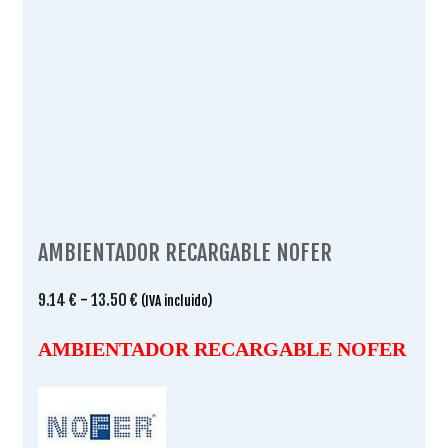
AMBIENTADOR RECARGABLE NOFER
Rango
9.14
€
-
13.50
€
(IVA incluido)
de
precios:
AMBIENTADOR RECARGABLE NOFER
desde
9.14 €
hasta
13.50 €