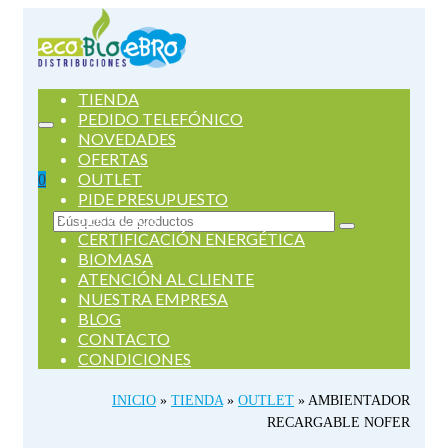
TIENDA
PEDIDO TELEFÓNICO
NOVEDADES
OFERTAS
OUTLET
0
PIDE PRESUPUESTO
SERVICIOS
Buscar
CERTIFICACIÓN ENERGÉTICA
por:
BIOMASA
ATENCIÓN AL CLIENTE
NUESTRA EMPRESA
BLOG
CONTACTO
CONDICIONES
INICIO
»
TIENDA
»
OUTLET
»
AMBIENTADOR
RECARGABLE NOFER