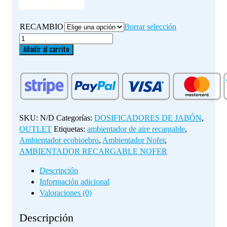
RECAMBIO
Borrar selección
AMBIENTADOR
RECARGABLE
Añadir al carrito
NOFER
cantidad
SKU:
N/D
Categorías:
DOSIFICADORES DE JABÓN
,
OUTLET
Etiquetas:
ambientador de aire recargable
,
Ambientador ecobioebro
,
Ambientador Nofer
,
AMBIENTADOR RECARGABLE NOFER
Descripción
Información adicional
Valoraciones (0)
Descripción