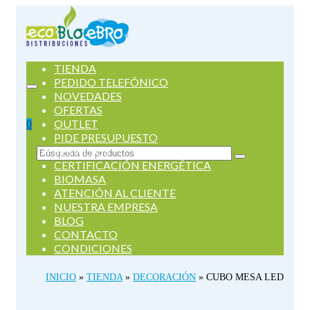
TIENDA
PEDIDO TELEFÓNICO
NOVEDADES
OFERTAS
OUTLET
0
PIDE PRESUPUESTO
SERVICIOS
Buscar
CERTIFICACIÓN ENERGÉTICA
por:
BIOMASA
ATENCIÓN AL CLIENTE
NUESTRA EMPRESA
BLOG
CONTACTO
CONDICIONES
INICIO
»
TIENDA
»
DECORACIÓN
»
CUBO MESA LED