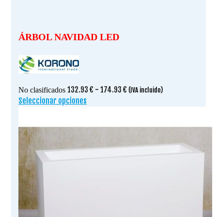
ÁRBOL NAVIDAD LED
Rango
132.93
€
-
174.93
€
No clasificados
(IVA incluido)
de
Seleccionar opciones
Este
precios:
producto
desde
tiene
132.93 €
múltiples
hasta
variantes.
174.93 €
Las
opciones
se
pueden
elegir
en