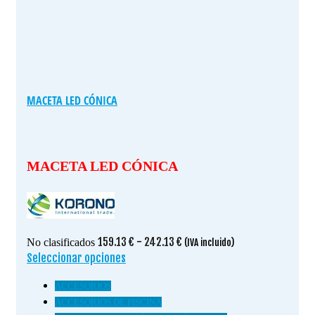
MACETA LED CÓNICA
MACETA LED CÓNICA
Rango
159.13
€
-
242.13
€
No clasificados
(IVA incluido)
de
Seleccionar opciones
Este
precios:
producto
ACCESORIOS
desde
tiene
159.13 €
ACCESORIOS DE PISCINA
múltiples