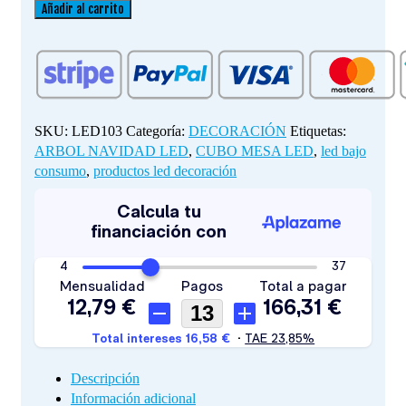
MESA
Añadir al carrito
LED
cantidad
SKU:
LED103
Categoría:
DECORACIÓN
Etiquetas:
ARBOL NAVIDAD LED
,
CUBO MESA LED
,
led bajo
consumo
,
productos led decoración
Descripción
Información adicional