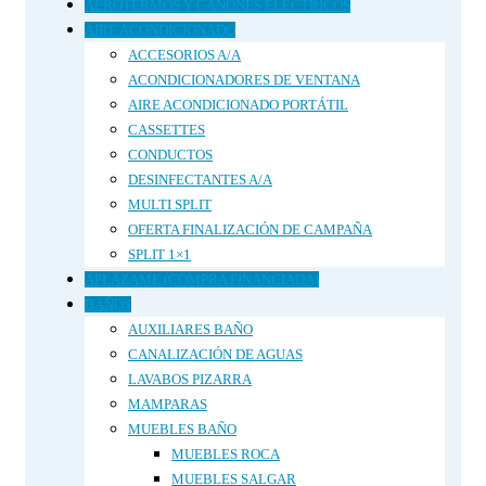
hasta
AEROTERMOS Y CAÑONES ELÉCTRICOS
variantes.
242.13 €
Las
AIRE ACONDICIONADO
opciones
ACCESORIOS A/A
se
ACONDICIONADORES DE VENTANA
pueden
AIRE ACONDICIONADO PORTÁTIL
elegir
CASSETTES
en
CONDUCTOS
la
DESINFECTANTES A/A
página
MULTI SPLIT
de
OFERTA FINALIZACIÓN DE CAMPAÑA
producto
SPLIT 1×1
APLÁZAME (COMPRA FINANCIADA)
BAÑOS
AUXILIARES BAÑO
CANALIZACIÓN DE AGUAS
LAVABOS PIZARRA
MAMPARAS
MUEBLES BAÑO
MUEBLES ROCA
MUEBLES SALGAR