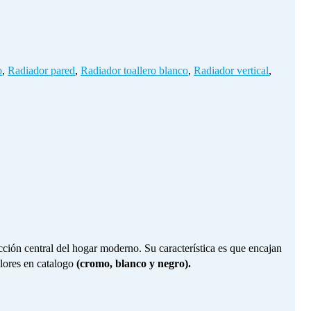
o
,
Radiador pared
,
Radiador toallero blanco
,
Radiador vertical
,
cción central del hogar moderno. Su característica es que encajan
olores en catalogo
(cromo, blanco y negro).