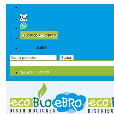
Tel: 634 113 457
Su cesta
-
0.00
€
Buscar
Buscar
por:
Tel: 634 113 457