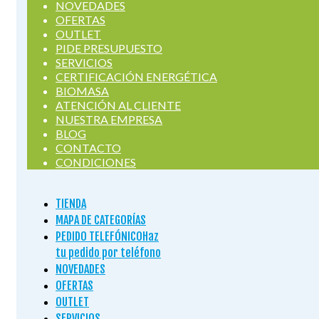
NOVEDADES
OFERTAS
OUTLET
PIDE PRESUPUESTO
SERVICIOS
CERTIFICACIÓN ENERGÉTICA
BIOMASA
ATENCIÓN AL CLIENTE
NUESTRA EMPRESA
BLOG
CONTACTO
CONDICIONES
TIENDA
MAPA DE CATEGORÍAS
PEDIDO TELEFÓNICO
Haz
tu pedido por teléfono
NOVEDADES
OFERTAS
OUTLET
SERVICIOS