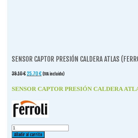
SENSOR CAPTOR PRESIÓN CALDERA ATLAS (FERRO
El
El
39.10
€
25.70
€
(IVA incluido)
precio
precio
original
actual
SENSOR CAPTOR PRESIÓN CALDERA ATLA
era:
es:
39.10 €.
25.70 €.
SENSOR
CAPTOR
Añadir al carrito