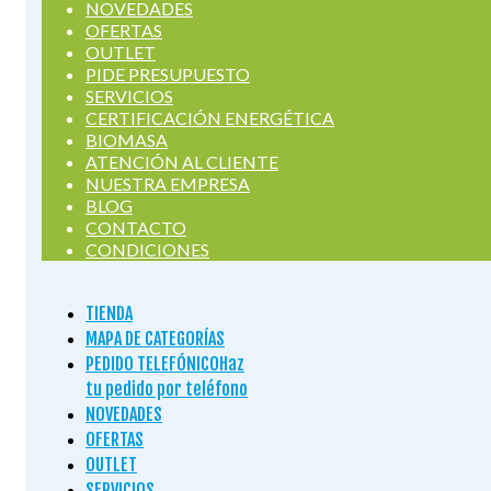
NOVEDADES
OFERTAS
OUTLET
PIDE PRESUPUESTO
SERVICIOS
CERTIFICACIÓN ENERGÉTICA
BIOMASA
ATENCIÓN AL CLIENTE
NUESTRA EMPRESA
BLOG
CONTACTO
CONDICIONES
TIENDA
MAPA DE CATEGORÍAS
PEDIDO TELEFÓNICO
Haz
tu pedido por teléfono
NOVEDADES
OFERTAS
OUTLET
SERVICIOS