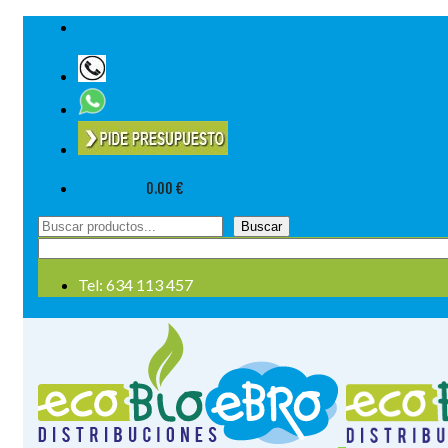
Tel: 634 113 457
Su cesta
-
0.00
€
Buscar
Buscar
por:
Tel: 634 113 457