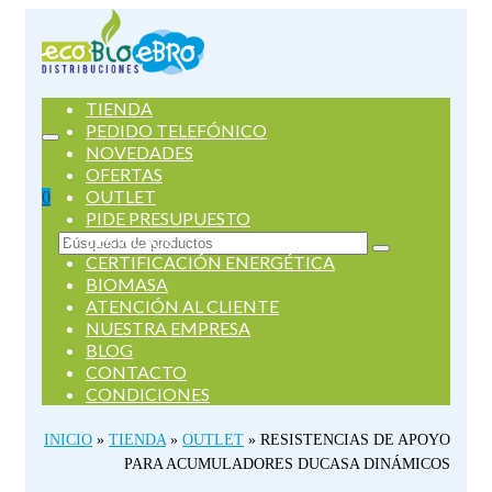
TIENDA
PEDIDO TELEFÓNICO
NOVEDADES
OFERTAS
OUTLET
0
PIDE PRESUPUESTO
SERVICIOS
Buscar
CERTIFICACIÓN ENERGÉTICA
por:
BIOMASA
ATENCIÓN AL CLIENTE
NUESTRA EMPRESA
BLOG
CONTACTO
CONDICIONES
INICIO
»
TIENDA
»
OUTLET
»
RESISTENCIAS DE APOYO
PARA ACUMULADORES DUCASA DINÁMICOS