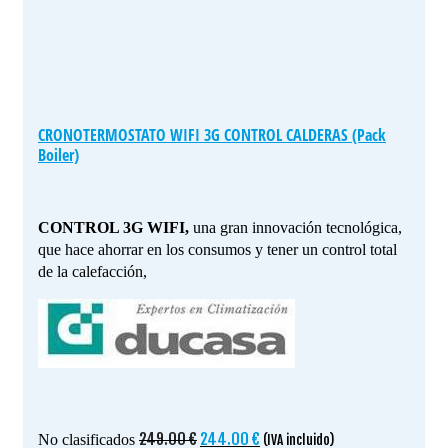
CRONOTERMOSTATO WIFI 3G CONTROL CALDERAS (Pack
Boiler)
CONTROL 3G WIFI,
una gran innovación tecnológica,
que hace ahorrar en los consumos y tener un control total
de la calefacción,
El
El
249.00
€
244.00
€
No clasificados
(IVA incluido)