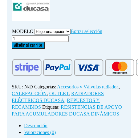
MODELO
Borrar selección
RESISTENCIAS
DE
Añadir al carrito
APOYO
PARA
ACUMULADORES
DUCASA
DINÁMICOS
cantidad
SKU:
N/D
Categorías:
Accesorios y Válvulas radiador.
,
CALEFACCIÓN
,
OUTLET
,
RADIADORES
ELÉCTRICOS DUCASA
,
REPUESTOS Y
RECAMBIOS
Etiqueta:
RESISTENCIAS DE APOYO
PARA ACUMULADORES DUCASA DINÁMICOS
Descripción
Valoraciones (0)