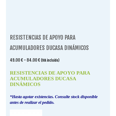
RESISTENCIAS DE APOYO PARA
ACUMULADORES DUCASA DINÁMICOS
Rango
49.00
€
-
84.00
€
(IVA incluido)
de
precios:
RESISTENCIAS DE APOYO PARA
desde
ACUMULADORES DUCASA
49.00 €
DINÁMICOS
hasta
84.00 €
*Hasta agotar existencias. Consulte stock disponible
antes de realizar el pedido.