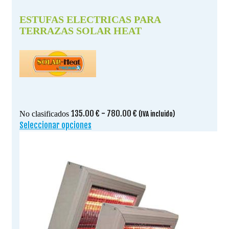
ESTUFAS ELECTRICAS PARA
TERRAZAS SOLAR HEAT
Rango
135.00
€
-
780.00
€
No clasificados
(IVA incluido)
de
Seleccionar opciones
Este
precios:
producto
desde
tiene
135.00 €
múltiples
hasta
variantes.
780.00 €
Las
opciones
se
pueden
elegir