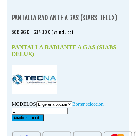
PANTALLA RADIANTE A GAS (SIABS DELUX)
Rango
568.36
€
-
614.10
€
(IVA incluido)
de
precios:
PANTALLA RADIANTE A GAS (SIABS
desde
DELUX)
568.36 €
hasta
614.10 €
MODELOS
Borrar selección
PANTALLA
RADIANTE
Añadir al carrito
A
GAS