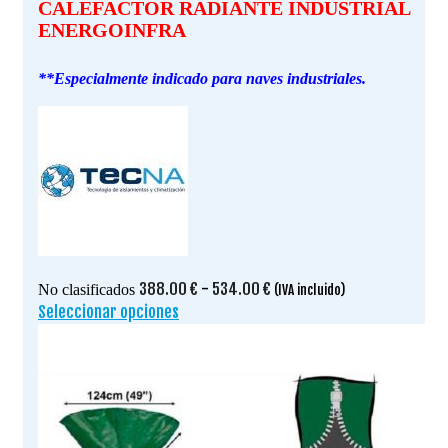
CALEFACTOR RADIANTE INDUSTRIAL
ENERGOINFRA
**Especialmente indicado para naves industriales.
Rango
388.00
€
-
534.00
€
No clasificados
(IVA incluido)
de
Seleccionar opciones
Este
precios:
producto
desde
tiene
388.00 €
múltiples
hasta
variantes.
534.00 €
Las
opciones