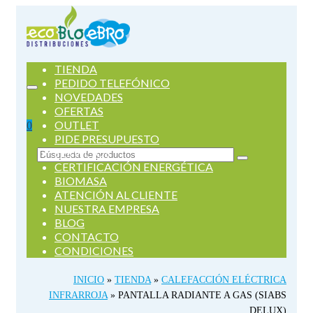
TIENDA
PEDIDO TELEFÓNICO
NOVEDADES
OFERTAS
OUTLET
0
PIDE PRESUPUESTO
SERVICIOS
Buscar
CERTIFICACIÓN ENERGÉTICA
por:
BIOMASA
ATENCIÓN AL CLIENTE
NUESTRA EMPRESA
BLOG
CONTACTO
CONDICIONES
INICIO
»
TIENDA
»
CALEFACCIÓN ELÉCTRICA
INFRARROJA
»
PANTALLA RADIANTE A GAS (SIABS
DELUX)