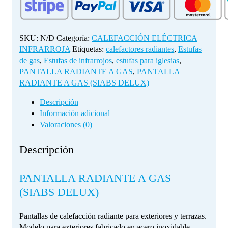
(SIABS
DELUX)
cantidad
SKU:
N/D
Categoría:
CALEFACCIÓN ELÉCTRICA
INFRARROJA
Etiquetas:
calefactores radiantes
,
Estufas
de gas
,
Estufas de infrarrojos
,
estufas para iglesias
,
PANTALLA RADIANTE A GAS
,
PANTALLA
RADIANTE A GAS (SIABS DELUX)
Descripción
Información adicional
Valoraciones (0)
Descripción
PANTALLA RADIANTE A GAS
(SIABS DELUX)
Pantallas de calefacción radiante para exteriores y terrazas.
Modelo para exteriores fabricado en acero inoxidable.