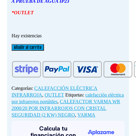
A PRUEBA DE AGUA IP23
*OUTLET
Hay existencias
CALEFACTOR
Añadir al carrito
VARMA
WR
2000/20
POR
INFRARROJOS
CON
Categorías:
CALEFACCIÓN ELÉCTRICA
CRISTAL
INFRARROJA
,
OUTLET
Etiquetas:
calefacción eléctrica
SEGURIDAD
por infrarrojos portátiles
,
CALEFACTOR VARMA WR
(2
2000/20 POR INFRARROJOS CON CRISTAL
KW)
SEGURIDAD (2 KW) NEGRO
,
VARMA
NEGRO
cantidad