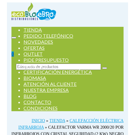
TIENDA
PEDIDO TELEFÓNICO
NOVEDADES
OFERTAS
OUTLET
0
PIDE PRESUPUESTO
SERVICIOS
Buscar
CERTIFICACIÓN ENERGÉTICA
por:
BIOMASA
ATENCIÓN AL CLIENTE
NUESTRA EMPRESA
BLOG
CONTACTO
CONDICIONES
INICIO
»
TIENDA
»
CALEFACCIÓN ELÉCTRICA
INFRARROJA
»
CALEFACTOR VARMA WR 2000/20 POR
INFRARROJOS CON CRISTAL SEGURIDAD (2 KW) NEGRO