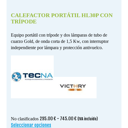
CALEFACTOR PORTÁTIL HL30P CON
TRÍPODE
Equipo portátil con trípode y dos lámparas de tubo de
cuarzo Gold, de onda corta de 1,5 Kw, con interruptor
independiente por lámpara y protección antivuelco.
Rango
295.00
€
-
745.00
€
No clasificados
(IVA incluido)
de
Seleccionar opciones
Este