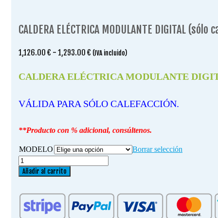
CALDERA ELÉCTRICA MODULANTE DIGITAL (sólo ca
Rango
1,126.00
€
-
1,293.00
€
(IVA incluido)
de
precios:
CALDERA ELÉCTRICA MODULANTE DIGITAL (
desde
1,126.00 €
VÁLIDA PARA SÓLO CALEFACCIÓN.
hasta
1,293.00 €
**Producto con % adicional, consúltenos.
MODELO
Borrar selección
CALDERA
ELÉCTRICA
Añadir al carrito
MODULANTE
DIGITAL
(sólo
calefacción