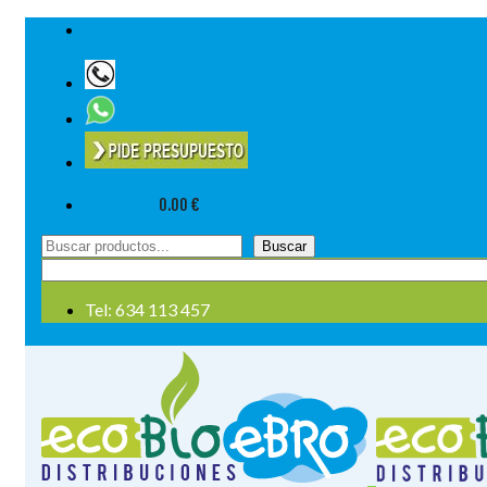
Tel: 634 113 457
Su cesta
-
0.00
€
Buscar
Buscar
por:
Tel: 634 113 457