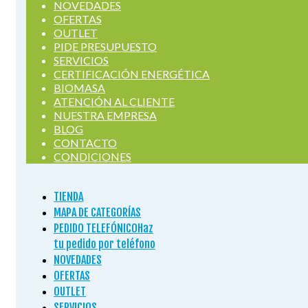
NOVEDADES
OFERTAS
OUTLET
PIDE PRESUPUESTO
SERVICIOS
CERTIFICACIÓN ENERGÉTICA
BIOMASA
ATENCIÓN AL CLIENTE
NUESTRA EMPRESA
BLOG
CONTACTO
CONDICIONES
TIENDA
MAPA DE CATEGORÍAS
PEDIDO TELEFÓNICO
Haz
tu pedido por teléfono
NOVEDADES
OFERTAS
OUTLET
SERVICIOS