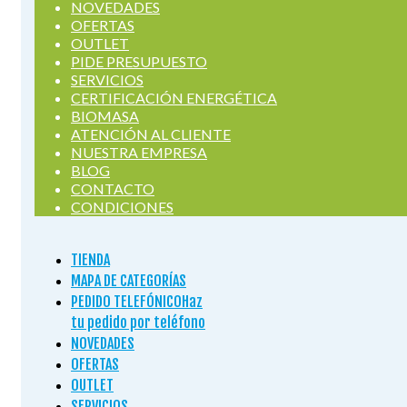
NOVEDADES
OFERTAS
OUTLET
PIDE PRESUPUESTO
SERVICIOS
CERTIFICACIÓN ENERGÉTICA
BIOMASA
ATENCIÓN AL CLIENTE
NUESTRA EMPRESA
BLOG
CONTACTO
CONDICIONES
TIENDA
MAPA DE CATEGORÍAS
PEDIDO TELEFÓNICO
Haz
tu pedido por teléfono
NOVEDADES
OFERTAS
OUTLET
SERVICIOS