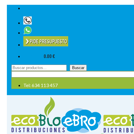
Tel: 634 113 457
Su cesta
-
0.00
€
Buscar
Buscar
por:
Tel: 634 113 457