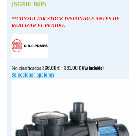
(SERIE BSP)
**CONSULTAR STOCK DISPONIBLE ANTES DE
REALIZAR EL PEDIDO.
Rango
336.00
€
-
391.00
€
No clasificados
(IVA incluido)
de
Seleccionar opciones
Este
precios:
producto
desde
tiene
336.00 €
múltiples
hasta
variantes.
391.00 €
Las
opciones
se
pueden
elegir