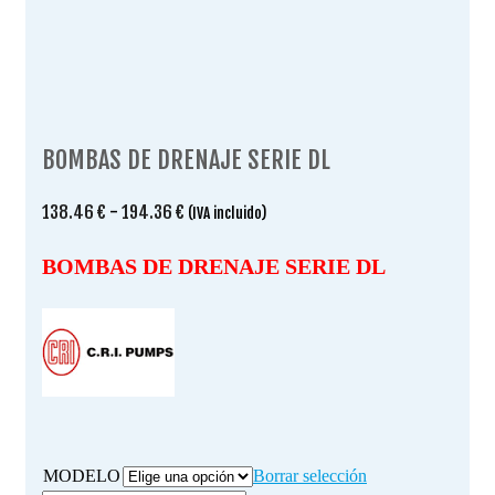
BOMBAS DE DRENAJE SERIE DL
Rango
138.46
€
-
194.36
€
(IVA incluido)
de
precios:
BOMBAS DE DRENAJE SERIE DL
desde
138.46 €
hasta
194.36 €
MODELO
Borrar selección