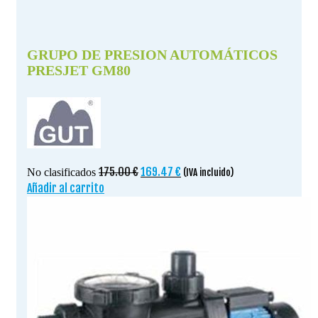
GRUPO DE PRESION AUTOMÁTICOS
PRESJET GM80
El
El
175.00
€
169.47
€
No clasificados
(IVA incluido)
precio
precio
Añadir al carrito
original
actual
era:
es:
175.00 €.
169.47 €.