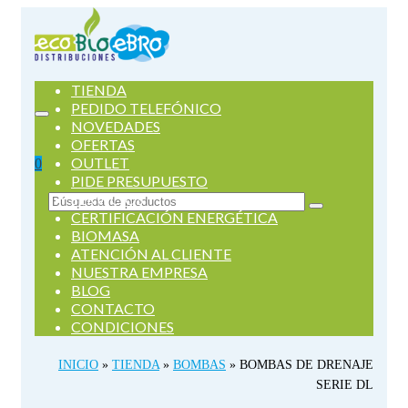
TIENDA
PEDIDO TELEFÓNICO
NOVEDADES
OFERTAS
OUTLET
0
PIDE PRESUPUESTO
SERVICIOS
Buscar
CERTIFICACIÓN ENERGÉTICA
por:
BIOMASA
ATENCIÓN AL CLIENTE
NUESTRA EMPRESA
BLOG
CONTACTO
CONDICIONES
INICIO
»
TIENDA
»
BOMBAS
»
BOMBAS DE DRENAJE
SERIE DL