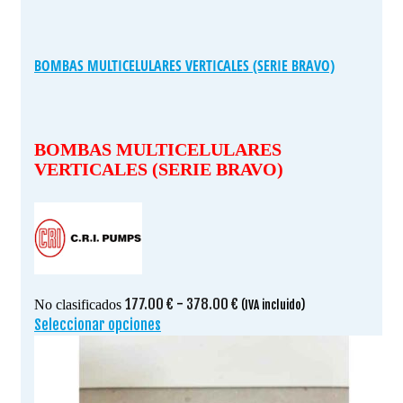
BOMBAS MULTICELULARES VERTICALES (SERIE BRAVO)
BOMBAS MULTICELULARES
VERTICALES (SERIE BRAVO)
Rango
177.00
€
-
378.00
€
No clasificados
(IVA incluido)
de
Seleccionar opciones
Este
precios:
producto
desde
tiene
177.00 €
múltiples
hasta
variantes.