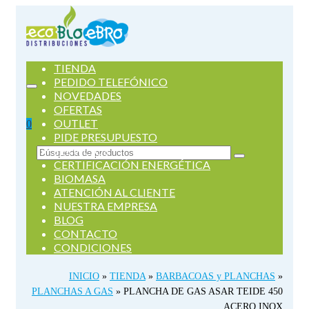
TIENDA
PEDIDO TELEFÓNICO
NOVEDADES
OFERTAS
OUTLET
0
PIDE PRESUPUESTO
SERVICIOS
Buscar
CERTIFICACIÓN ENERGÉTICA
por:
BIOMASA
ATENCIÓN AL CLIENTE
NUESTRA EMPRESA
BLOG
CONTACTO
CONDICIONES
INICIO
»
TIENDA
»
BARBACOAS y PLANCHAS
»
PLANCHAS A GAS
»
PLANCHA DE GAS ASAR TEIDE 450
ACERO INOX