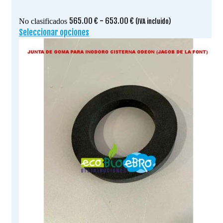
Rango
565.00
€
-
653.00
€
No clasificados
(IVA incluido)
de
Seleccionar opciones
Este
precios:
producto
desde
tiene
565.00 €
múltiples
hasta
variantes.
653.00 €
Las
opciones
se
pueden
elegir
en
la
página
de
producto