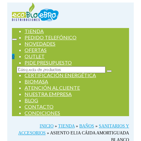
TIENDA
PEDIDO TELEFÓNICO
NOVEDADES
OFERTAS
OUTLET
0
PIDE PRESUPUESTO
SERVICIOS
Buscar
CERTIFICACIÓN ENERGÉTICA
por:
BIOMASA
ATENCIÓN AL CLIENTE
NUESTRA EMPRESA
BLOG
CONTACTO
CONDICIONES
INICIO
»
TIENDA
»
BAÑOS
»
SANITARIOS Y
ACCESORIOS
»
ASIENTO ELIA CÁIDA AMORTIGUADA
BLANCO