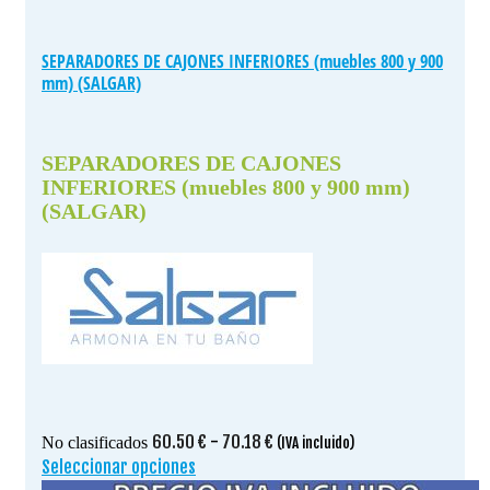
SEPARADORES DE CAJONES INFERIORES (muebles 800 y 900
mm) (SALGAR)
SEPARADORES DE CAJONES
INFERIORES (muebles 800 y 900 mm)
(SALGAR)
Rango
60.50
€
-
70.18
€
No clasificados
(IVA incluido)
de
Seleccionar opciones
Este
precios:
producto