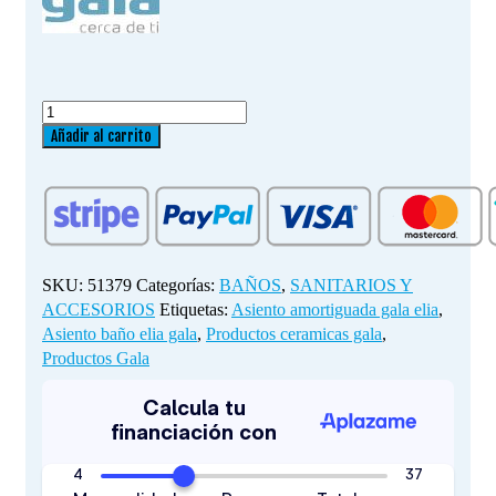
ASIENTO
ELIA
Añadir al carrito
CÁIDA
AMORTIGUADA
BLANCO
cantidad
SKU:
51379
Categorías:
BAÑOS
,
SANITARIOS Y
ACCESORIOS
Etiquetas:
Asiento amortiguada gala elia
,
Asiento baño elia gala
,
Productos ceramicas gala
,
Productos Gala