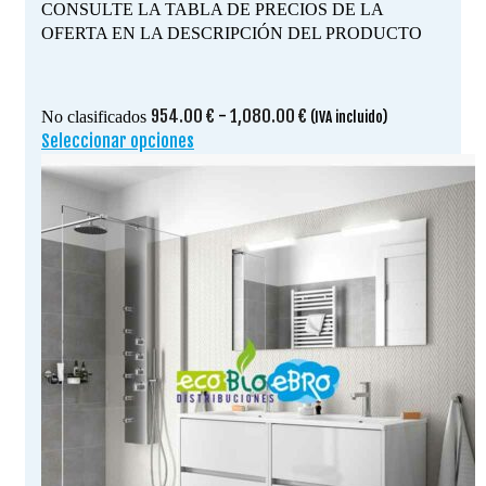
CONSULTE LA TABLA DE PRECIOS DE LA
OFERTA EN LA DESCRIPCIÓN DEL PRODUCTO
Rango
954.00
€
-
1,080.00
€
No clasificados
(IVA incluido)
de
Seleccionar opciones
Este
precios:
producto
desde
tiene
954.00 €
múltiples
hasta
variantes.
1,080.00 €
Las
opciones
se
pueden
elegir
en
la
página
de
producto