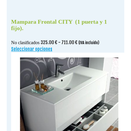
Mampara Frontal CITY (1 puerta y 1
fijo).
Rango
325.00
€
-
711.00
€
No clasificados
(IVA incluido)
de
Seleccionar opciones
Este
precios:
producto
desde
tiene
325.00 €
múltiples
hasta
variantes.
711.00 €
Las
opciones
se
pueden
elegir
en
la
página