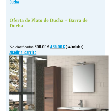
Ducha
Oferta de Plato de Ducha + Barra de
Ducha
El
El
600.00
€
465.00
€
No clasificados
(IVA incluido)
precio
precio
Añadir al carrito
original
actual
era:
es:
600.00 €.
465.00 €.