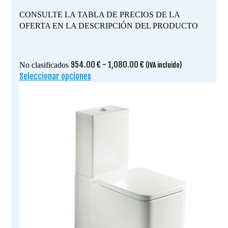
CONSULTE LA TABLA DE PRECIOS DE LA
OFERTA EN LA DESCRIPCIÓN DEL PRODUCTO
Rango
954.00
€
-
1,080.00
€
No clasificados
(IVA incluido)
de
Seleccionar opciones
Este
precios:
producto
desde
tiene
954.00 €
múltiples
hasta
variantes.
1,080.00 €
Las
opciones
se
pueden
elegir
en
la
página
de