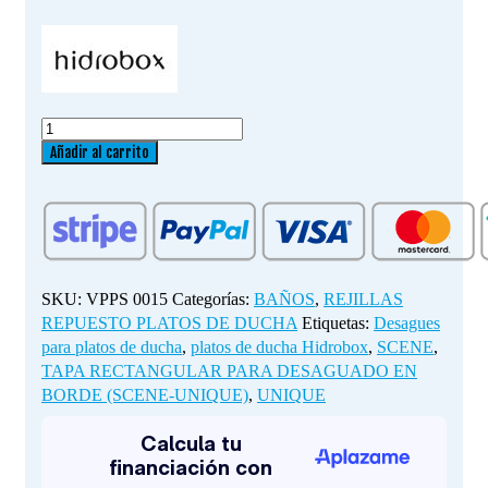
TAPA
RECTANGULAR
Añadir al carrito
PARA
DESAGUADO
EN
BORDE
(SCENE-
UNIQUE)
SKU:
VPPS 0015
Categorías:
BAÑOS
,
REJILLAS
cantidad
REPUESTO PLATOS DE DUCHA
Etiquetas:
Desagues
para platos de ducha
,
platos de ducha Hidrobox
,
SCENE
,
TAPA RECTANGULAR PARA DESAGUADO EN
BORDE (SCENE-UNIQUE)
,
UNIQUE