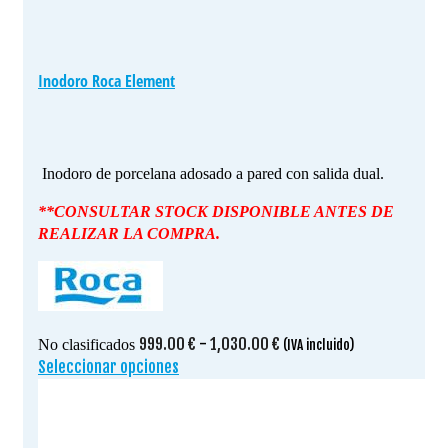
Inodoro Roca Element
Inodoro de porcelana adosado a pared con salida dual.
**CONSULTAR STOCK DISPONIBLE ANTES DE
REALIZAR LA COMPRA.
Rango
999.00
€
-
1,030.00
€
No clasificados
(IVA incluido)
de
Seleccionar opciones
Este
precios:
producto
desde
tiene
999.00 €
múltiples