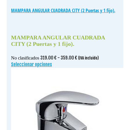
MAMPARA ANGULAR CUADRADA CITY (2 Puertas y 1 fijo).
MAMPARA ANGULAR CUADRADA
CITY (2 Puertas y 1 fijo).
Rango
319.00
€
-
359.00
€
No clasificados
(IVA incluido)
de
Seleccionar opciones
Este
precios:
producto
desde
tiene
319.00 €
múltiples
hasta
variantes.
359.00 €
Las
opciones
se
pueden
elegir
en