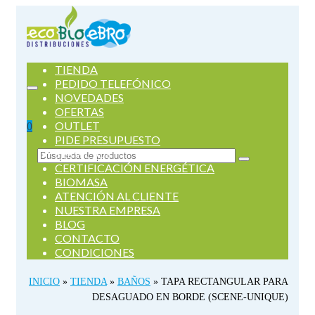
TIENDA
PEDIDO TELEFÓNICO
NOVEDADES
OFERTAS
OUTLET
0
PIDE PRESUPUESTO
SERVICIOS
Buscar
CERTIFICACIÓN ENERGÉTICA
por:
BIOMASA
ATENCIÓN AL CLIENTE
NUESTRA EMPRESA
BLOG
CONTACTO
CONDICIONES
INICIO
»
TIENDA
»
BAÑOS
»
TAPA RECTANGULAR PARA
DESAGUADO EN BORDE (SCENE-UNIQUE)