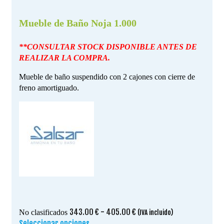
Mueble de Baño Noja 1.000
**CONSULTAR STOCK DISPONIBLE ANTES DE
REALIZAR LA COMPRA.
Mueble de baño suspendido con 2 cajones con cierre de
freno amortiguado.
Rango
343.00
€
-
405.00
€
No clasificados
(IVA incluido)
de
Seleccionar opciones
Este