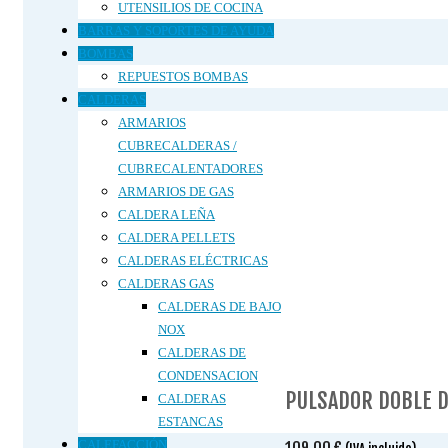
UTENSILIOS DE COCINA
BARRAS Y SOPORTES DE AYUDA
BOMBAS
REPUESTOS BOMBAS
CALDERAS
ARMARIOS
CUBRECALDERAS /
CUBRECALENTADORES
ARMARIOS DE GAS
CALDERA LEÑA
CALDERA PELLETS
CALDERAS ELÉCTRICAS
CALDERAS GAS
CALDERAS DE BAJO
NOX
CALDERAS DE
CONDENSACION
PULSADOR DOBLE D
CALDERAS
ESTANCAS
CALEFACCIÓN
109.00
€