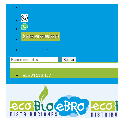
Tel: 634 113 457
Su cesta
-
0.00
€
Buscar
Buscar
por:
Tel: 634 113 457