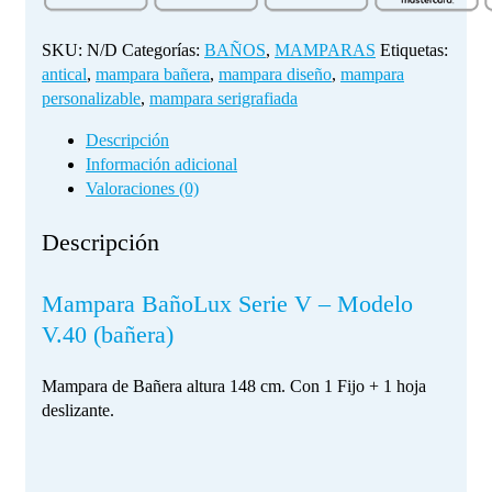
V.40
cantidad
SKU:
N/D
Categorías:
BAÑOS
,
MAMPARAS
Etiquetas:
antical
,
mampara bañera
,
mampara diseño
,
mampara
personalizable
,
mampara serigrafiada
Descripción
Información adicional
Valoraciones (0)
Descripción
Mampara BañoLux Serie V – Modelo
V.40 (bañera)
Mampara de Bañera altura 148 cm. Con 1 Fijo + 1 hoja
deslizante.