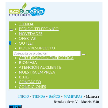
TIENDA
PEDIDO TELEFÓNICO
NOVEDADES
OFERTAS
OUTLET
0
PIDE PRESUPUESTO
SERVICIOS
Buscar
CERTIFICACIÓN ENERGÉTICA
por:
BIOMASA
ATENCIÓN AL CLIENTE
NUESTRA EMPRESA
BLOG
CONTACTO
CONDICIONES
INICIO
»
TIENDA
»
BAÑOS
»
MAMPARAS
»
Mampara
BañoLux Serie V – Modelo V.40
¡OFERTA!