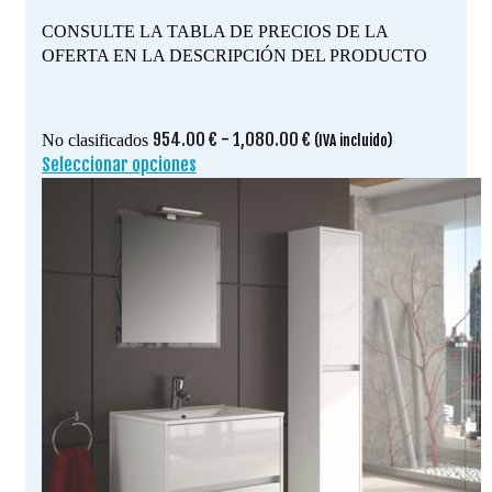
CONSULTE LA TABLA DE PRECIOS DE LA
OFERTA EN LA DESCRIPCIÓN DEL PRODUCTO
Rango
954.00
€
-
1,080.00
€
No clasificados
(IVA incluido)
de
Seleccionar opciones
Este
precios:
producto
desde
tiene
954.00 €
múltiples
hasta
variantes.
1,080.00 €
Las
opciones
se
pueden
elegir
en
la
página
de