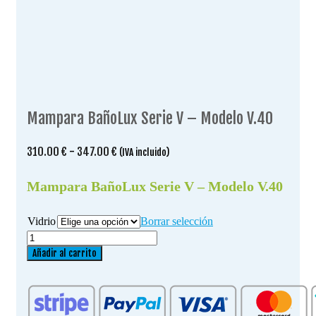
Mampara BañoLux Serie V – Modelo V.40
Rango
310.00
€
-
347.00
€
(IVA incluido)
de
precios:
Mampara BañoLux Serie V – Modelo V.40
desde
310.00 €
Vidrio
Borrar selección
hasta
Mampara
347.00 €
BañoLux
Añadir al carrito
Serie
V
-
Modelo