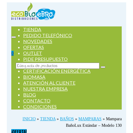
TIENDA
PEDIDO TELEFÓNICO
NOVEDADES
OFERTAS
OUTLET
0
PIDE PRESUPUESTO
SERVICIOS
Buscar
CERTIFICACIÓN ENERGÉTICA
por:
BIOMASA
ATENCIÓN AL CLIENTE
NUESTRA EMPRESA
BLOG
CONTACTO
CONDICIONES
INICIO
»
TIENDA
»
BAÑOS
»
MAMPARAS
»
Mampara
BañoLux Estándar – Modelo 130
¡OFERTA!