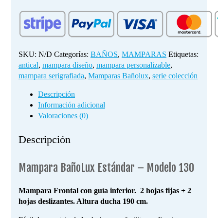
-
Modelo
130
cantidad
SKU:
N/D
Categorías:
BAÑOS
,
MAMPARAS
Etiquetas:
antical
,
mampara diseño
,
mampara personalizable
,
mampara serigrafiada
,
Mamparas Bañolux
,
serie colección
Descripción
Información adicional
Valoraciones (0)
Descripción
Mampara BañoLux Estándar – Modelo 130
Mampara Frontal con guía inferior. 2 hojas fijas + 2
hojas deslizantes. Altura ducha 190 cm.