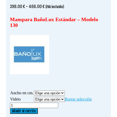
Rango
398.00
€
-
466.00
€
(IVA incluido)
de
precios:
Mampara BañoLux Estándar – Modelo
desde
130
398.00 €
hasta
466.00 €
Ancho en cm.
Vidrio
Borrar selección
Mampara
BañoLux
Añadir al carrito
Estándar