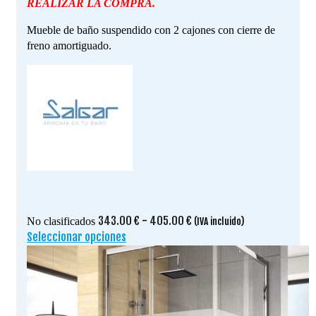
REALIZAR LA COMPRA.
Mueble de baño suspendido con 2 cajones con cierre de
freno amortiguado.
Rango
343.00
€
-
405.00
€
No clasificados
(IVA incluido)
de
Seleccionar opciones
Este
precios:
producto
desde
tiene
343.00 €
múltiples
hasta
variantes.
405.00 €
Las