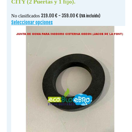
CITY (2 Puertas y 1 fijo).
Rango
319.00
€
-
359.00
€
No clasificados
(IVA incluido)
de
Seleccionar opciones
Este
precios:
producto
desde
tiene
319.00 €
múltiples
hasta
variantes.
359.00 €
Las
opciones
se
pueden
elegir
en
la
página
de
producto