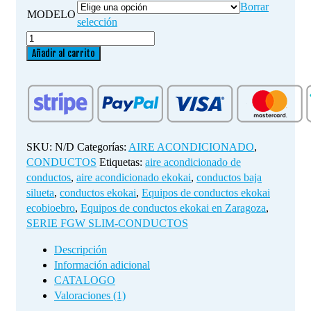
Borrar
MODELO
selección
CONDUCTOS
AIRE
Añadir al carrito
ACONDICIONADO
EKOKAI
WIFI
cantidad
SKU:
N/D
Categorías:
AIRE ACONDICIONADO
,
CONDUCTOS
Etiquetas:
aire acondicionado de
conductos
,
aire acondicionado ekokai
,
conductos baja
silueta
,
conductos ekokai
,
Equipos de conductos ekokai
ecobioebro
,
Equipos de conductos ekokai en Zaragoza
,
SERIE FGW SLIM-CONDUCTOS
Descripción
Información adicional
CATALOGO
Valoraciones (1)