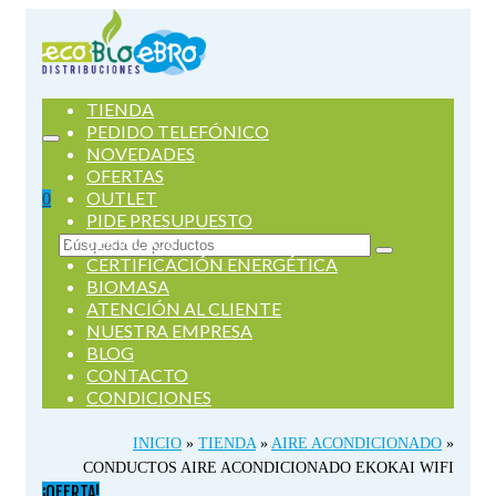
TIENDA
PEDIDO TELEFÓNICO
NOVEDADES
OFERTAS
OUTLET
0
PIDE PRESUPUESTO
SERVICIOS
Buscar
CERTIFICACIÓN ENERGÉTICA
por:
BIOMASA
ATENCIÓN AL CLIENTE
NUESTRA EMPRESA
BLOG
CONTACTO
CONDICIONES
INICIO
»
TIENDA
»
AIRE ACONDICIONADO
»
CONDUCTOS AIRE ACONDICIONADO EKOKAI WIFI
¡OFERTA!