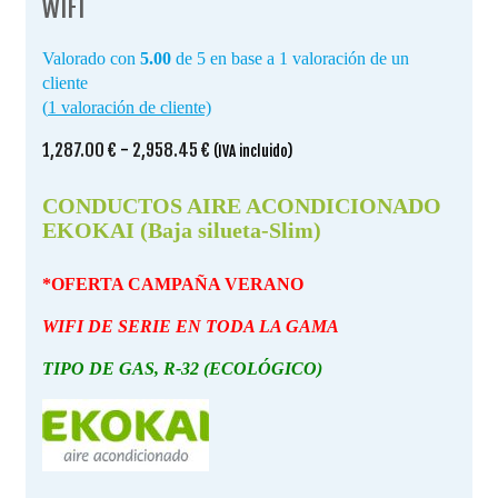
WIFI
Valorado con
5.00
de 5 en base a
1
valoración de un
cliente
(
1
valoración de cliente)
Rango
1,287.00
€
-
2,958.45
€
(IVA incluido)
de
precios:
CONDUCTOS AIRE ACONDICIONADO
desde
EKOKAI (Baja silueta-Slim)
1,287.00 €
hasta
*OFERTA CAMPAÑA VERANO
2,958.45 €
WIFI DE SERIE EN TODA LA GAMA
TIPO DE GAS, R-32 (ECOLÓGICO)