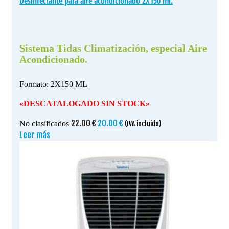
Desinfectante para aire acondicionado 2X150 ml.
Sistema Tidas Climatización, especial Aire
Acondicionado.
Formato: 2X150 ML
«DESCATALOGADO SIN STOCK»
El
El
22.00
€
20.00
€
No clasificados
(IVA incluido)
precio
precio
Leer más
original
actual
era:
es:
22.00 €.
20.00 €.