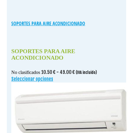
SOPORTES PARA AIRE ACONDICIONADO
SOPORTES PARA AIRE
ACONDICIONADO
Rango
10.50
€
-
49.00
€
No clasificados
(IVA incluido)
de
Seleccionar opciones
Este
precios:
producto
desde
tiene
10.50 €
múltiples
hasta
variantes.
49.00 €
Las
opciones
se
pueden