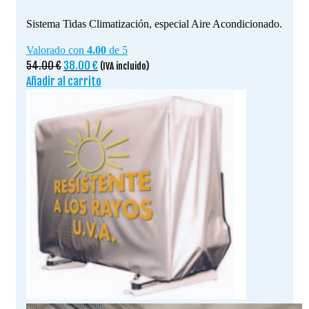
Sistema Tidas Climatización, especial Aire Acondicionado.
Valorado con
4.00
de 5
El
El
54.00
€
38.00
€
(IVA incluido)
precio
precio
Añadir al carrito
original
actual
era:
es:
54.00 €.
38.00 €.