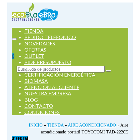
TIENDA
PEDIDO TELEFÓNICO
NOVEDADES
OFERTAS
OUTLET
0
PIDE PRESUPUESTO
SERVICIOS
Buscar
CERTIFICACIÓN ENERGÉTICA
por:
BIOMASA
ATENCIÓN AL CLIENTE
NUESTRA EMPRESA
BLOG
CONTACTO
CONDICIONES
INICIO
»
TIENDA
»
AIRE ACONDICIONADO
»
Aire
acondicionado portátil TOYOTOMI TAD-2220E
¡OFERTA!