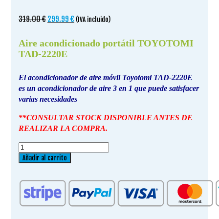
El
El
319.00
€
299.99
€
(IVA incluido)
precio
precio
original
actual
Aire acondicionado portátil TOYOTOMI
era:
es:
TAD-2220E
319.00 €.
299.99 €.
El acondicionador de aire móvil Toyotomi TAD-2220E
es un acondicionador de aire 3 en 1 que puede satisfacer
varias necesidades
**CONSULTAR STOCK DISPONIBLE ANTES DE
REALIZAR LA COMPRA.
Aire
acondicionado
Añadir al carrito
portátil
TOYOTOMI
TAD-
2220E
cantidad